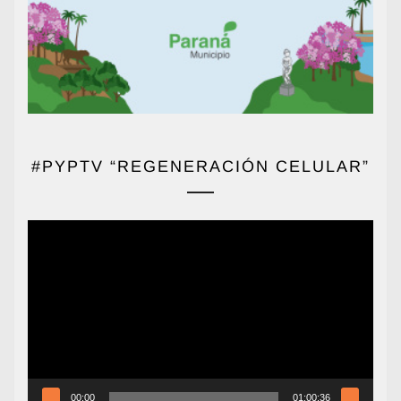
#PYPTV “REGENERACIÓN CELULAR”
Reproductor
de
vídeo
00:00
01:00:36