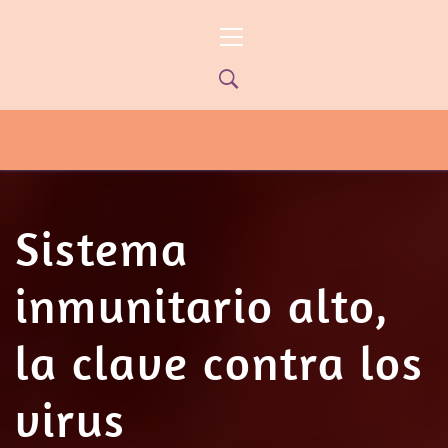
Ir
Menú
al
principal
contenido
PYP NEWS
PYPTV – MIÉRCOLES 22HS CANAL
ONCE PARANÁ YOUTUBE/PYPNEWS –
FLOW 541
Sistema
inmunitario alto,
la clave contra los
virus