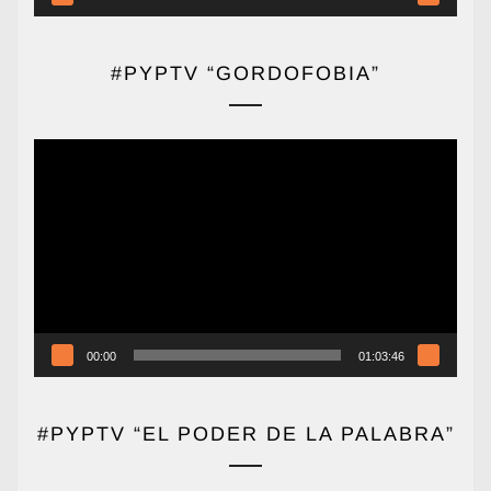
#PYPTV “GORDOFOBIA”
Reproductor
de
vídeo
00:00
01:03:46
#PYPTV “EL PODER DE LA PALABRA”