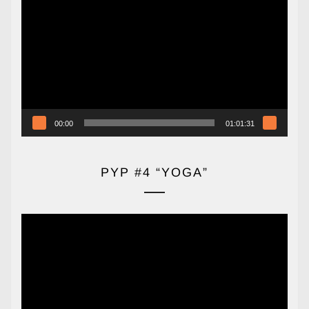
de
vídeo
00:00
01:01:31
PYP #4 “YOGA”
Reproductor
de
vídeo