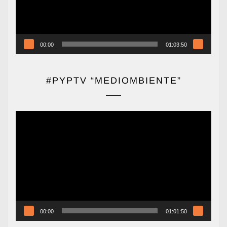
00:00
01:03:50
#PYPTV “MEDIOMBIENTE”
Reproductor
de
vídeo
00:00
01:01:50