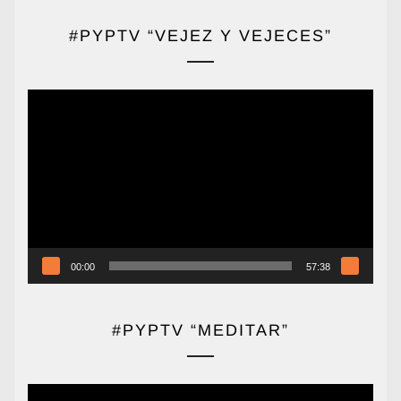
#PYPTV “VEJEZ Y VEJECES”
Reproductor
de
vídeo
00:00
57:38
#PYPTV “MEDITAR”
Reproductor