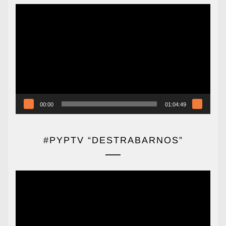
Reproductor
de
vídeo
00:00
01:04:49
#PYPTV “DESTRABARNOS”
Reproductor
de
vídeo