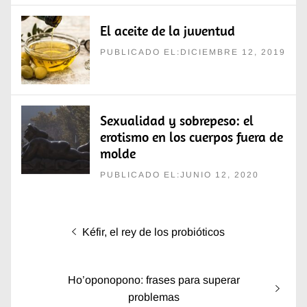
El aceite de la juventud
PUBLICADO EL:DICIEMBRE 12, 2019
Sexualidad y sobrepeso: el
erotismo en los cuerpos fuera de
molde
PUBLICADO EL:JUNIO 12, 2020
Navegación
Entrada
Kéfir, el rey de los probióticos
de
anterior:
entradas
Entrada
Ho’oponopono: frases para superar
siguiente:
problemas