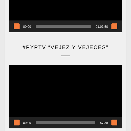
00:00
01:01:50
#PYPTV “VEJEZ Y VEJECES”
Reproductor
de
vídeo
00:00
57:38