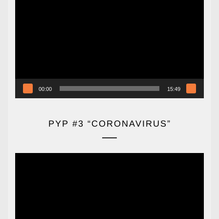
de
vídeo
00:00
15:49
PYP #3 “CORONAVIRUS”
Reproductor
de
vídeo