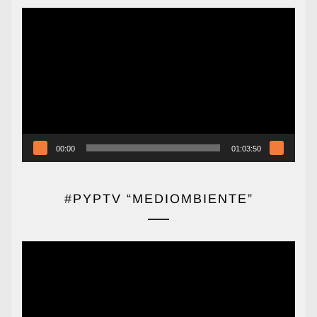
Reproductor
de
vídeo
00:00
01:03:50
#PYPTV “MEDIOMBIENTE”
Reproductor
de
vídeo