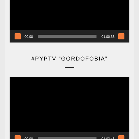
00:00
01:00:36
#PYPTV “GORDOFOBIA”
Reproductor
de
vídeo
00:00
01:03:46