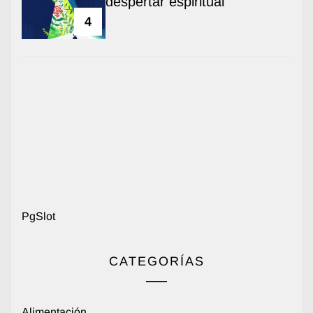
despertar espiritual
4
PgSlot
CATEGORÍAS
Alimentación