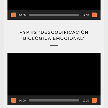
00:00
12:33
PYP #2 “DESCODIFICACIÓN
BIOLÓGICA EMOCIONAL”
Reproductor
de
vídeo
00:00
10:20