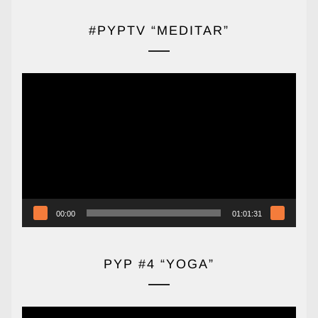
#PYPTV “MEDITAR”
Reproductor
de
vídeo
00:00
01:01:31
PYP #4 “YOGA”
Reproductor