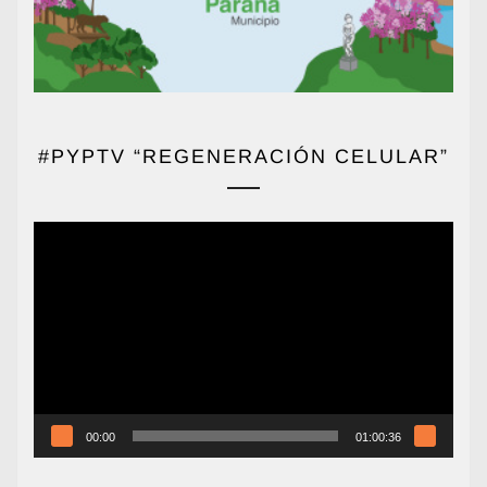
#PYPTV “REGENERACIÓN CELULAR”
Reproductor
de
vídeo
00:00
01:00:36