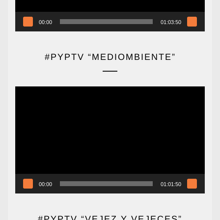
00:00
01:03:50
#PYPTV “MEDIOMBIENTE”
Reproductor
de
vídeo
00:00
01:01:50
#PYPTV “VEJEZ Y VEJECES”