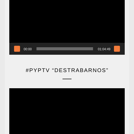
de
vídeo
00:00
01:04:49
#PYPTV “DESTRABARNOS”
Reproductor
de
vídeo