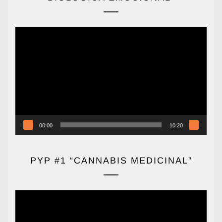
Reproductor
de
vídeo
00:00
10:20
PYP #1 “CANNABIS MEDICINAL”
Reproductor
de
vídeo