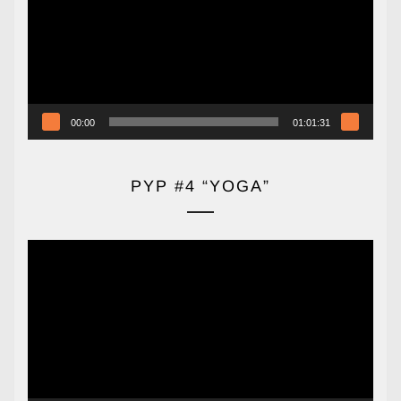
vídeo
00:00
01:01:31
PYP #4 “YOGA”
Reproductor
de
vídeo