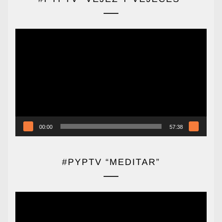
Reproductor
de
vídeo
00:00
57:38
#PYPTV “MEDITAR”
Reproductor
de