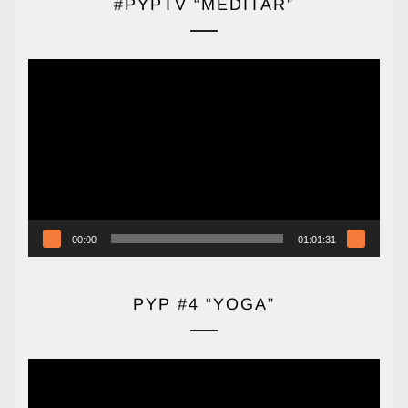
#PYPTV “MEDITAR”
Reproductor
de
vídeo
00:00
01:01:31
PYP #4 “YOGA”
Reproductor
de