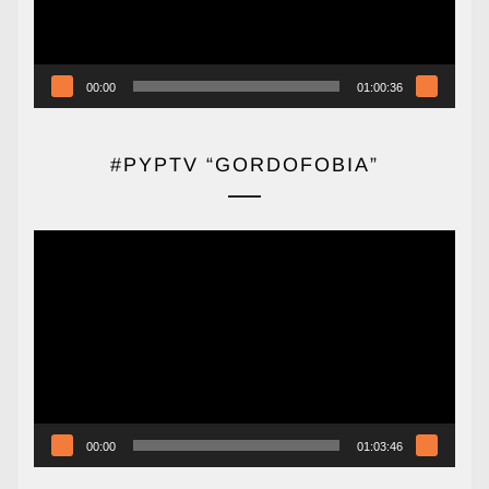
00:00
01:00:36
#PYPTV “GORDOFOBIA”
Reproductor
de
vídeo
00:00
01:03:46