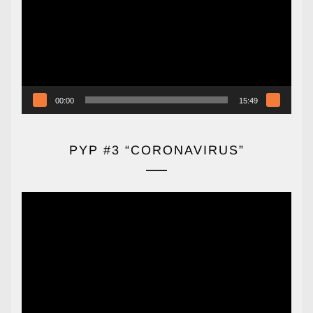
vídeo
00:00
15:49
PYP #3 “CORONAVIRUS”
Reproductor
de
vídeo