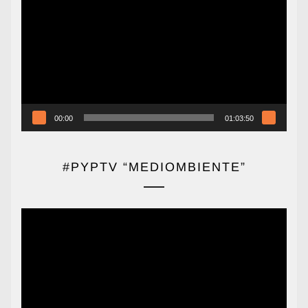
de
vídeo
00:00
01:03:50
#PYPTV “MEDIOMBIENTE”
Reproductor
de
vídeo