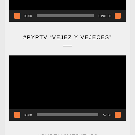
00:00
01:01:50
#PYPTV “VEJEZ Y VEJECES”
Reproductor
de
vídeo
00:00
57:38