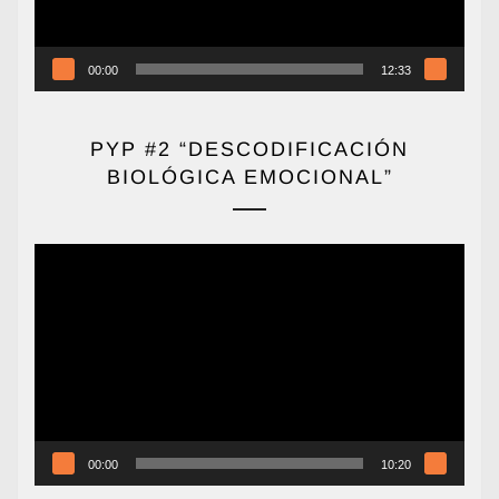
00:00
12:33
PYP #2 “DESCODIFICACIÓN
BIOLÓGICA EMOCIONAL”
Reproductor
de
vídeo
00:00
10:20