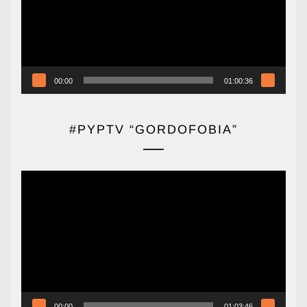
00:00
01:00:36
#PYPTV “GORDOFOBIA”
Reproductor
de
vídeo
00:00
01:03:46