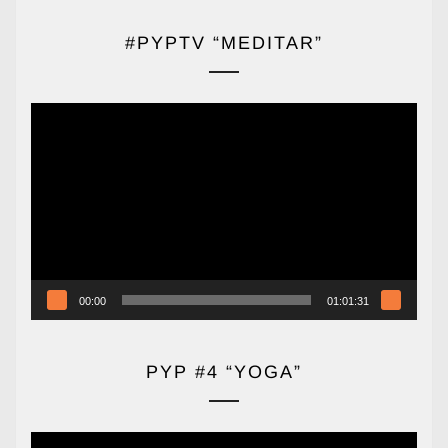
#PYPTV “MEDITAR”
Reproductor
de
vídeo
00:00
01:01:31
PYP #4 “YOGA”
Reproductor