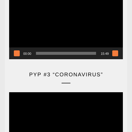
de
vídeo
00:00
15:49
PYP #3 “CORONAVIRUS”
Reproductor
de
vídeo