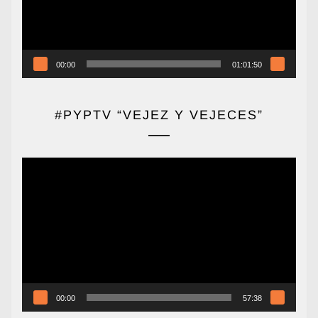
00:00
01:01:50
#PYPTV “VEJEZ Y VEJECES”
Reproductor
de
vídeo
00:00
57:38