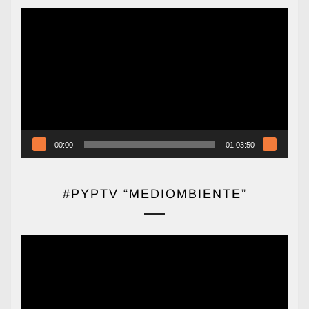
Reproductor
de
vídeo
00:00
01:03:50
#PYPTV “MEDIOMBIENTE”
Reproductor
de
vídeo