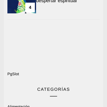
despertar espiritual
4
PgSlot
CATEGORÍAS
Alimentación