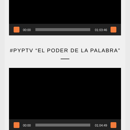
00:00
01:03:46
#PYPTV “EL PODER DE LA PALABRA”
Reproductor
de
vídeo
00:00
01:04:49