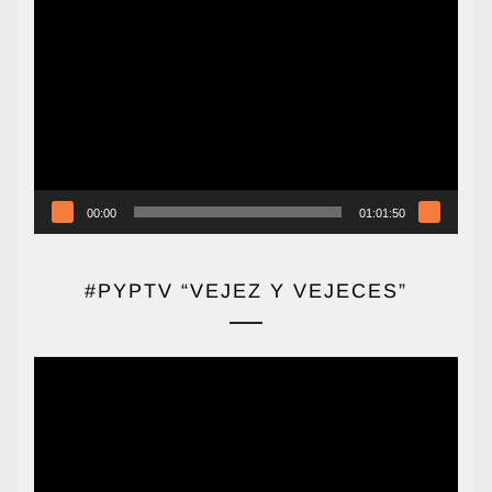
Reproductor
de
vídeo
00:00
01:01:50
#PYPTV “VEJEZ Y VEJECES”
Reproductor
de
vídeo