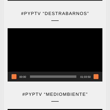
#PYPTV “DESTRABARNOS”
Reproductor
de
vídeo
00:00
01:03:50
#PYPTV “MEDIOMBIENTE”