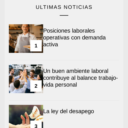
ULTIMAS NOTICIAS
Posiciones laborales
operativas con demanda
activa
1
Un buen ambiente laboral
contribuye al balance trabajo-
vida personal
2
La ley del desapego
3