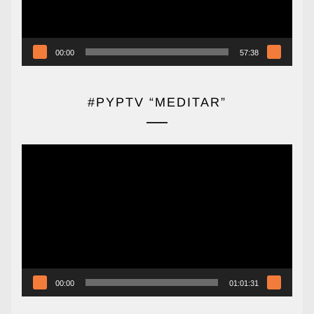
00:00
57:38
#PYPTV “MEDITAR”
Reproductor
de
vídeo
00:00
01:01:31