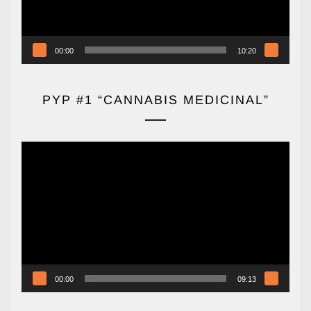
00:00
10:20
PYP #1 “CANNABIS MEDICINAL”
Reproductor
de
vídeo
00:00
09:13