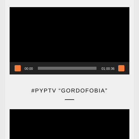
Reproductor
de
vídeo
00:00
01:00:36
#PYPTV “GORDOFOBIA”
Reproductor
de
vídeo