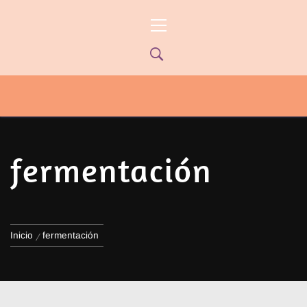
Ir
Menú
al
principal
contenido
PYP NEWS
PYPTV – MIÉRCOLES 22HS CANAL
ONCE PARANÁ YOUTUBE/PYPNEWS –
FLOW 541
fermentación
Inicio
fermentación