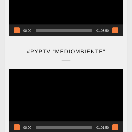
00:00
01:03:50
#PYPTV “MEDIOMBIENTE”
Reproductor
de
vídeo
00:00
01:01:50