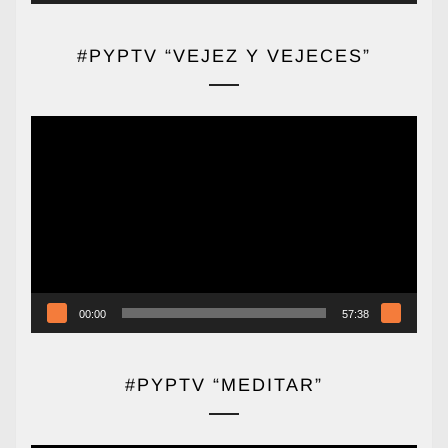
#PYPTV “VEJEZ Y VEJECES”
Reproductor
de
vídeo
00:00
57:38
#PYPTV “MEDITAR”