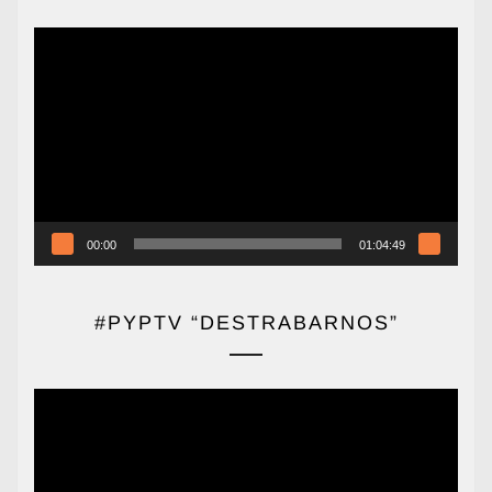
Reproductor
de
vídeo
00:00
01:04:49
#PYPTV “DESTRABARNOS”
Reproductor
de
vídeo