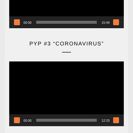
00:00
15:49
PYP #3 “CORONAVIRUS”
Reproductor
de
vídeo
00:00
12:33