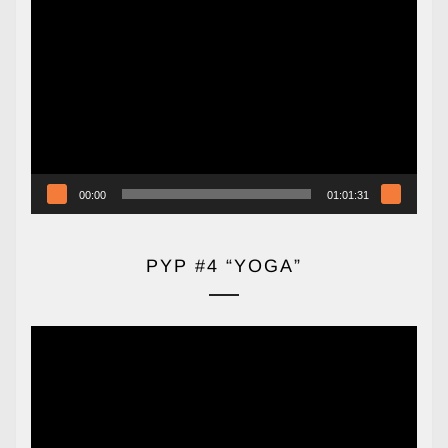
Reproductor
de
vídeo
00:00
01:01:31
PYP #4 “YOGA”
Reproductor
de
vídeo