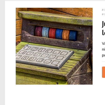
#
#
V
n
p