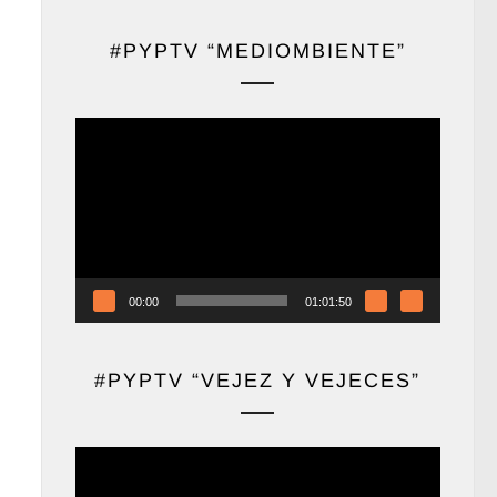
#PYPTV “MEDIOMBIENTE”
Reproductor
de
vídeo
00:00
01:01:50
#PYPTV “VEJEZ Y VEJECES”
Reproductor
de