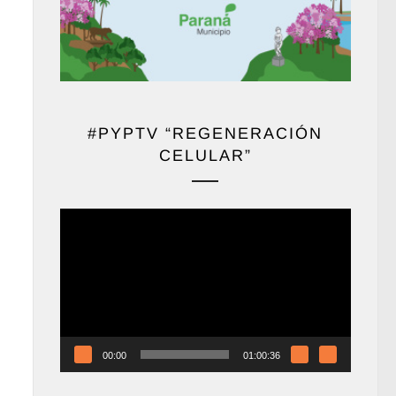
#PYPTV “REGENERACIÓN
CELULAR”
Reproductor
de
vídeo
00:00
01:00:36