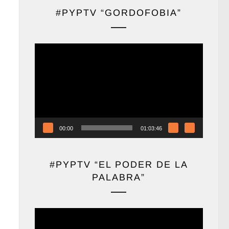
#PYPTV “GORDOFOBIA”
Reproductor
de
vídeo
00:00
01:03:46
#PYPTV “EL PODER DE LA
PALABRA”
Reproductor
de