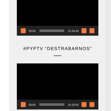
vídeo
00:00
01:04:49
#PYPTV “DESTRABARNOS”
Reproductor
de
vídeo
00:00
01:03:50