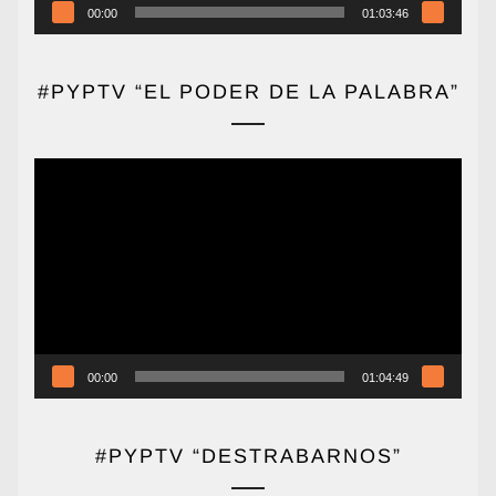
00:00
01:03:46
#PYPTV “EL PODER DE LA PALABRA”
Reproductor
de
vídeo
00:00
01:04:49
#PYPTV “DESTRABARNOS”