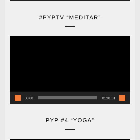
#PYPTV “MEDITAR”
Reproductor
de
vídeo
00:00
01:01:31
PYP #4 “YOGA”