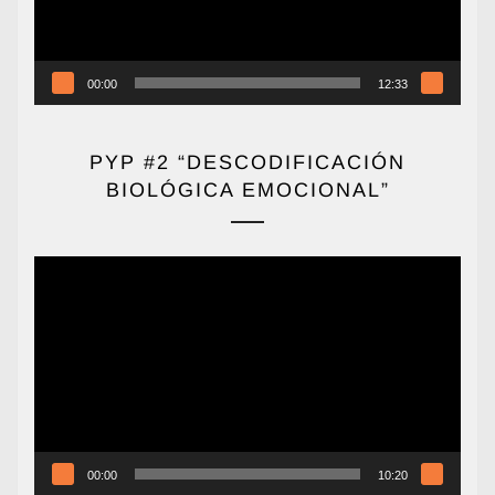
00:00
12:33
PYP #2 “DESCODIFICACIÓN
BIOLÓGICA EMOCIONAL”
Reproductor
de
vídeo
00:00
10:20