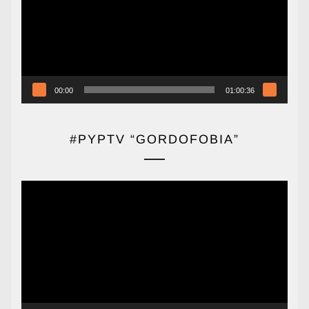
00:00
01:00:36
#PYPTV “GORDOFOBIA”
Reproductor
de
vídeo