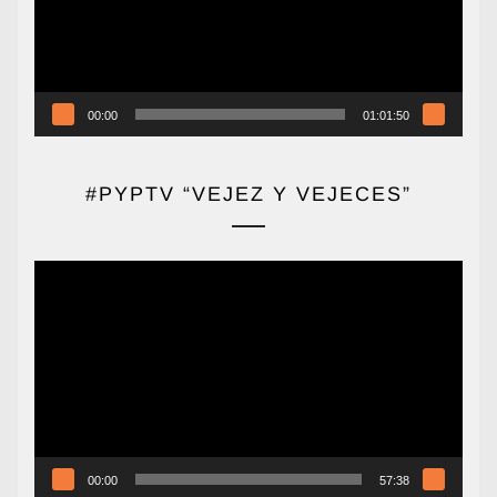
00:00
01:01:50
#PYPTV “VEJEZ Y VEJECES”
Reproductor
de
vídeo
00:00
57:38