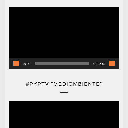
Reproductor
de
vídeo
00:00
01:03:50
#PYPTV “MEDIOMBIENTE”
Reproductor
de
vídeo