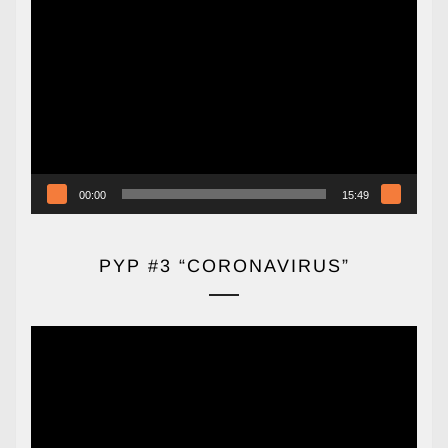
Reproductor
de
vídeo
00:00
15:49
PYP #3 “CORONAVIRUS”
Reproductor
de
vídeo