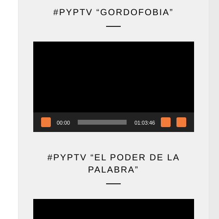
#PYPTV “GORDOFOBIA”
Reproductor
de
vídeo
00:00
01:03:46
#PYPTV “EL PODER DE LA
PALABRA”
Reproductor
de