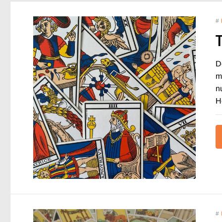
#
D
m
n
H
#