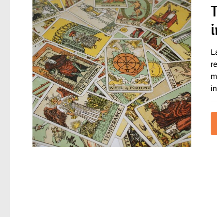
L
r
m
i