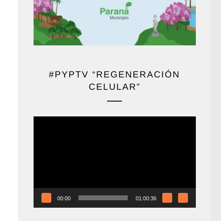
#PYPTV “REGENERACIÓN
CELULAR”
Reproductor
de
vídeo
00:00
01:00:36