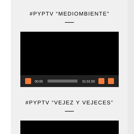
#PYPTV “MEDIOMBIENTE”
Reproductor
de
vídeo
00:00
01:01:50
#PYPTV “VEJEZ Y VEJECES”
Reproductor
de