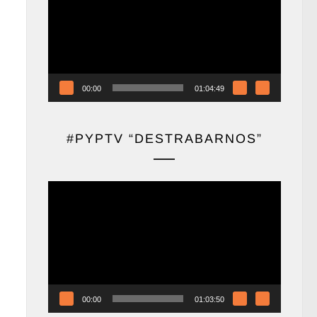
vídeo
00:00
01:04:49
#PYPTV “DESTRABARNOS”
Reproductor
de
vídeo
00:00
01:03:50