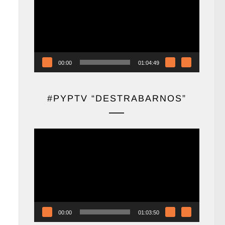
vídeo
00:00
01:04:49
#PYPTV “DESTRABARNOS”
Reproductor
de
vídeo
00:00
01:03:50