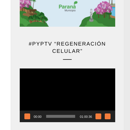
#PYPTV “REGENERACIÓN
CELULAR”
Reproductor
de
vídeo
00:00
01:00:36