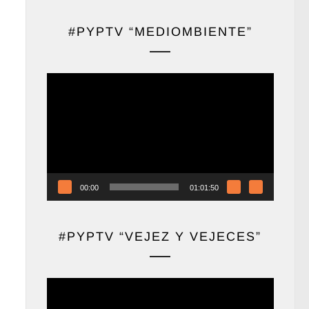
#PYPTV “MEDIOMBIENTE”
Reproductor
de
vídeo
00:00
01:01:50
#PYPTV “VEJEZ Y VEJECES”
Reproductor
de