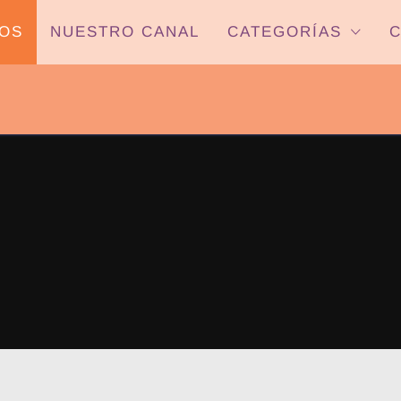
OS
NUESTRO CANAL
CATEGORÍAS
C
PYP NEWS
 22HS CANAL ONCE PARANÁ YOUTUBE/