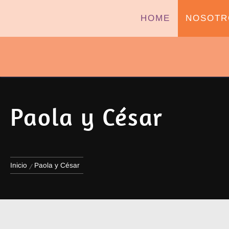
Ir
HOME
NOSOTR
al
contenido
PYPTV – MIÉRCOLES
Paola y César
Inicio
Paola y César