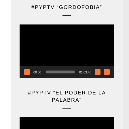
#PYPTV “GORDOFOBIA”
Reproductor
de
vídeo
00:00
01:03:46
#PYPTV “EL PODER DE LA
PALABRA”
Reproductor
de