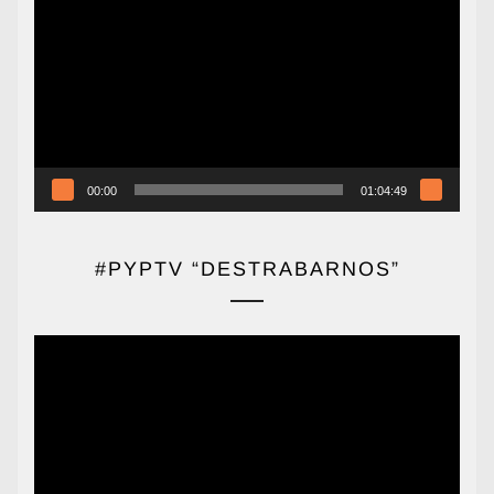
de
vídeo
00:00
01:04:49
#PYPTV “DESTRABARNOS”
Reproductor
de
vídeo