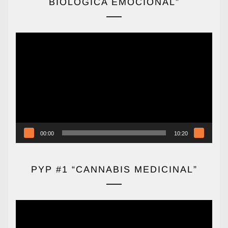
BIOLÓGICA EMOCIONAL”
Reproductor
de
vídeo
00:00
10:20
PYP #1 “CANNABIS MEDICINAL”
Reproductor
de