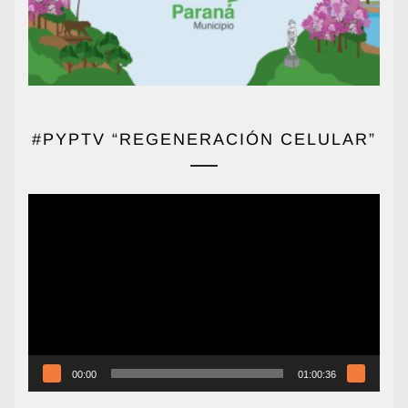
#PYPTV “REGENERACIÓN CELULAR”
Reproductor
de
vídeo
00:00
01:00:36