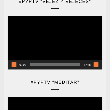
#PYPTV “VEJEZ Y VEJECES”
Reproductor
de
vídeo
00:00
57:38
#PYPTV “MEDITAR”
Reproductor
de