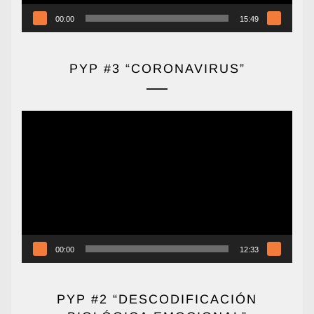
00:00
15:49
PYP #3 “CORONAVIRUS”
Reproductor
de
vídeo
00:00
12:33
PYP #2 “DESCODIFICACIÓN