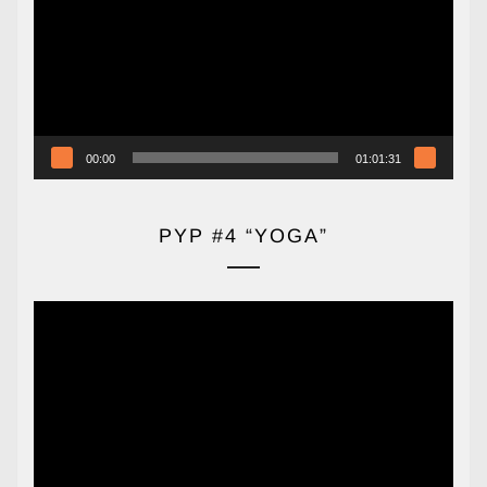
vídeo
00:00
01:01:31
PYP #4 “YOGA”
Reproductor
de
vídeo