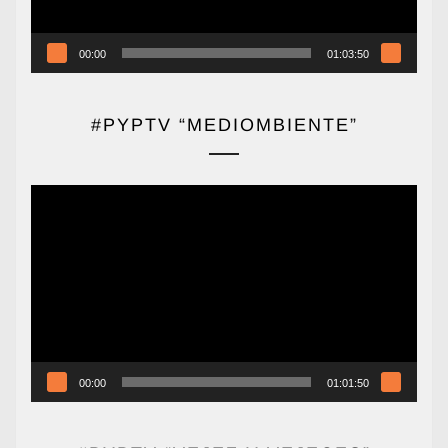
00:00
01:03:50
#PYPTV “MEDIOMBIENTE”
Reproductor
de
vídeo
00:00
01:01:50