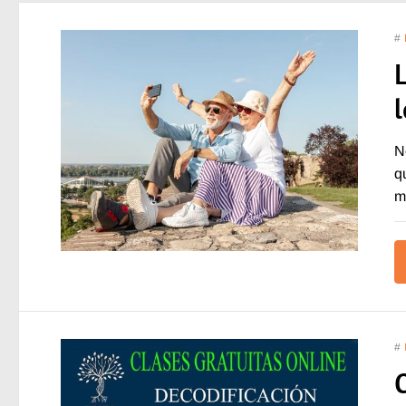
#
N
q
m
#