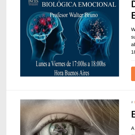
W
s
a
1
#
A