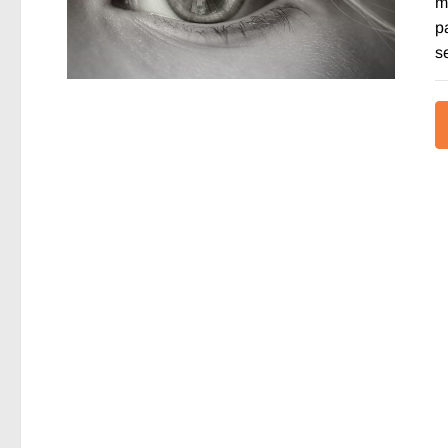
m
p
s