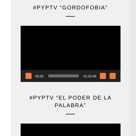
#PYPTV “GORDOFOBIA”
Reproductor
de
vídeo
00:00
01:03:46
#PYPTV “EL PODER DE LA
PALABRA”
Reproductor
de