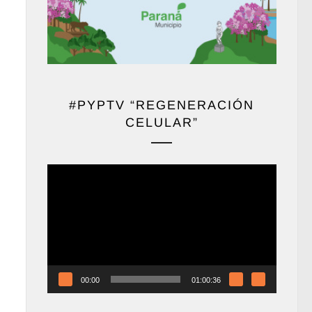
#PYPTV “REGENERACIÓN
CELULAR”
Reproductor
de
vídeo
00:00
01:00:36