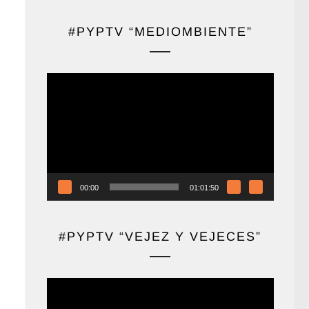
#PYPTV “MEDIOMBIENTE”
Reproductor
de
vídeo
00:00
01:01:50
#PYPTV “VEJEZ Y VEJECES”
Reproductor
de