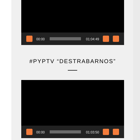
vídeo
00:00
01:04:49
#PYPTV “DESTRABARNOS”
Reproductor
de
vídeo
00:00
01:03:50