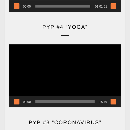
00:00
01:01:31
PYP #4 “YOGA”
Reproductor
de
vídeo
00:00
15:49
PYP #3 “CORONAVIRUS”