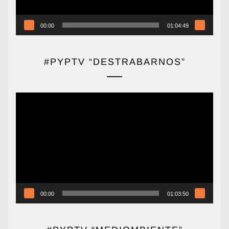
00:00
01:04:49
#PYPTV “DESTRABARNOS”
Reproductor
de
vídeo
00:00
01:03:50