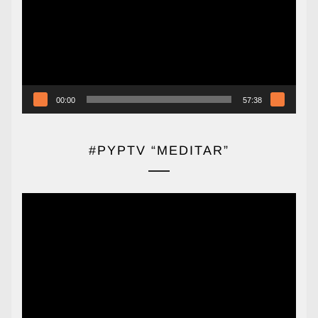
vídeo
00:00
57:38
#PYPTV “MEDITAR”
Reproductor
de
vídeo