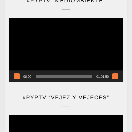
#PYPTV “MEDIOMBIENTE”
Reproductor
de
vídeo
00:00
01:01:50
#PYPTV “VEJEZ Y VEJECES”
Reproductor
de