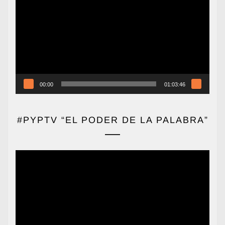
de
vídeo
00:00
01:03:46
#PYPTV “EL PODER DE LA PALABRA”
Reproductor
de
vídeo