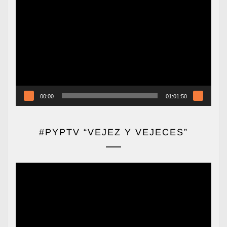
Reproductor
de
vídeo
00:00
01:01:50
#PYPTV “VEJEZ Y VEJECES”
Reproductor
de
vídeo