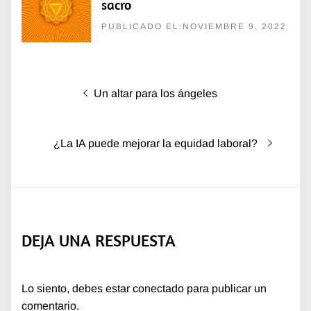
sacro
PUBLICADO EL:NOVIEMBRE 9, 2022
Navegación
Entrada
Un altar para los ángeles
de
anterior:
entradas
Entrada
¿La IA puede mejorar la equidad laboral?
siguiente:
DEJA UNA RESPUESTA
Lo siento, debes estar
conectado
para publicar un
comentario.