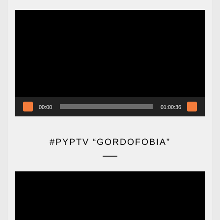
Reproductor
de
vídeo
00:00
01:00:36
#PYPTV “GORDOFOBIA”
Reproductor
de
vídeo