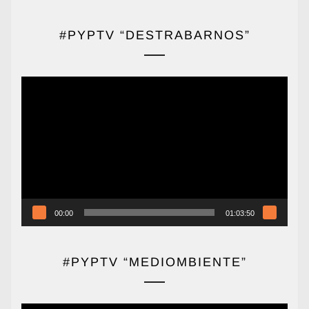
#PYPTV “DESTRABARNOS”
Reproductor
de
vídeo
00:00
01:03:50
#PYPTV “MEDIOMBIENTE”