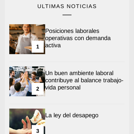
ULTIMAS NOTICIAS
Posiciones laborales
operativas con demanda
activa
1
Un buen ambiente laboral
contribuye al balance trabajo-
vida personal
2
La ley del desapego
3