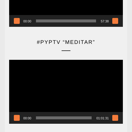
00:00
57:38
#PYPTV “MEDITAR”
Reproductor
de
vídeo
00:00
01:01:31