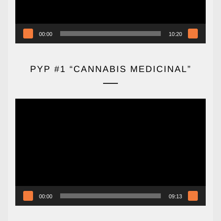
00:00
10:20
PYP #1 “CANNABIS MEDICINAL”
Reproductor
de
vídeo
00:00
09:13