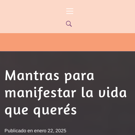
Ir
Menú
al
principal
contenido
PYP NEWS
PYPTV – MIÉRCOLES 22HS CANAL
ONCE PARANÁ YOUTUBE/PYPNEWS –
FLOW 541
Mantras para
manifestar la vida
que querés
Publicado en
enero 22, 2025