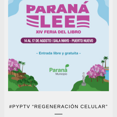
#PYPTV “REGENERACIÓN CELULAR”