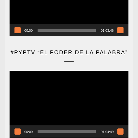
00:00
01:03:46
#PYPTV “EL PODER DE LA PALABRA”
Reproductor
de
vídeo
00:00
01:04:49