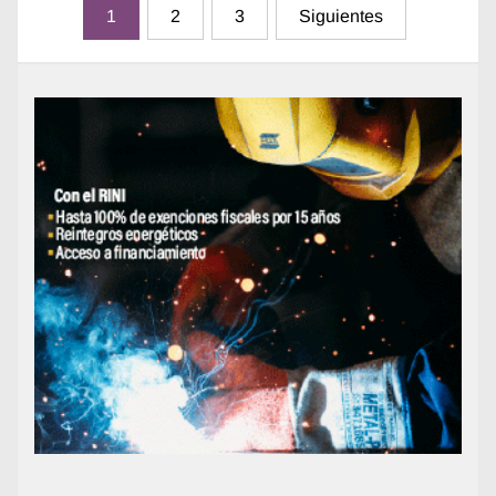
Paginación
1
2
3
Siguientes
de
entradas