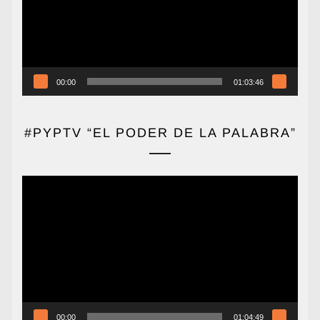
00:00
01:03:46
#PYPTV “EL PODER DE LA PALABRA”
Reproductor
de
vídeo
00:00
01:04:49