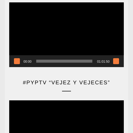
Reproductor
de
vídeo
00:00
01:01:50
#PYPTV “VEJEZ Y VEJECES”
Reproductor
de
vídeo