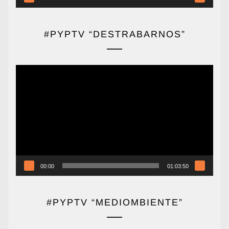
#PYPTV “DESTRABARNOS”
Reproductor
de
vídeo
00:00
01:03:50
#PYPTV “MEDIOMBIENTE”