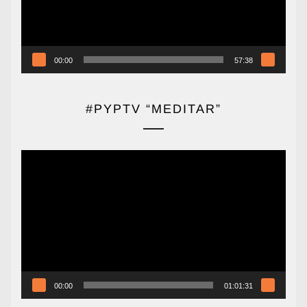
00:00
57:38
#PYPTV “MEDITAR”
Reproductor
de
vídeo
00:00
01:01:31