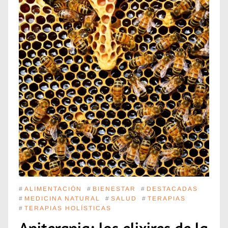
#
ALIMENTACIÓN
#
BIENESTAR
#
DESTACADAS
#
MEDICINA NATURAL
#
SALUD
#
TERAPIAS
#
TERAPIAS HOLÍSTICAS