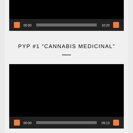
00:00
10:20
PYP #1 “CANNABIS MEDICINAL”
Reproductor
de
vídeo
00:00
09:13