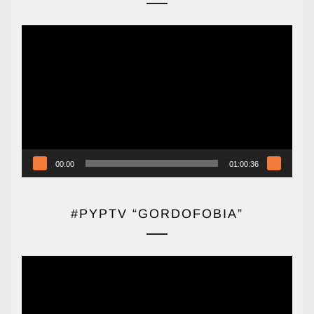
Reproductor
de
vídeo
00:00
01:00:36
#PYPTV “GORDOFOBIA”
Reproductor
de
vídeo