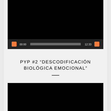
de
vídeo
00:00
12:33
PYP #2 “DESCODIFICACIÓN
BIOLÓGICA EMOCIONAL”
Reproductor
de
vídeo