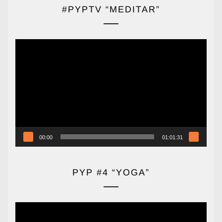
#PYPTV “MEDITAR”
Reproductor
de
vídeo
00:00
01:01:31
PYP #4 “YOGA”
Reproductor
de