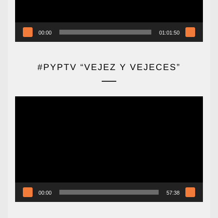
00:00
01:01:50
#PYPTV “VEJEZ Y VEJECES”
Reproductor
de
vídeo
00:00
57:38