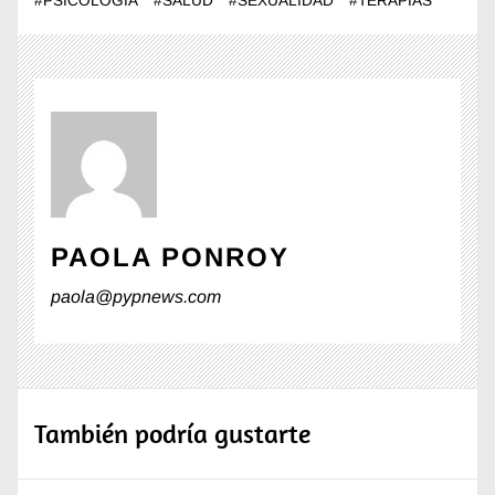
#
PSICOLOGÍA
#
SALUD
#
SEXUALIDAD
#
TERAPIAS
PAOLA PONROY
paola@pypnews.com
También podría gustarte