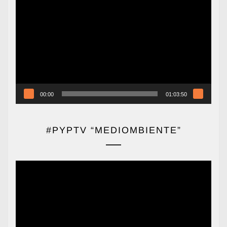
de
vídeo
00:00
01:03:50
#PYPTV “MEDIOMBIENTE”
Reproductor
de
vídeo