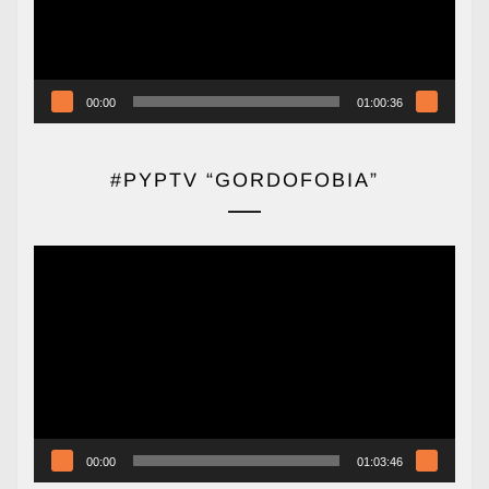
00:00
01:00:36
#PYPTV “GORDOFOBIA”
Reproductor
de
vídeo
00:00
01:03:46