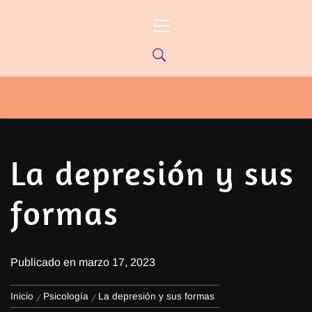
Ir
Menú
al
principal
contenido
PYP NEWS
PYPTV – MIÉRCOLES 22HS CANAL
ONCE PARANÁ YOUTUBE/PYPNEWS –
FLOW 541
La depresión y sus
formas
Publicado en
marzo 17, 2023
Inicio
Psicología
La depresión y sus formas