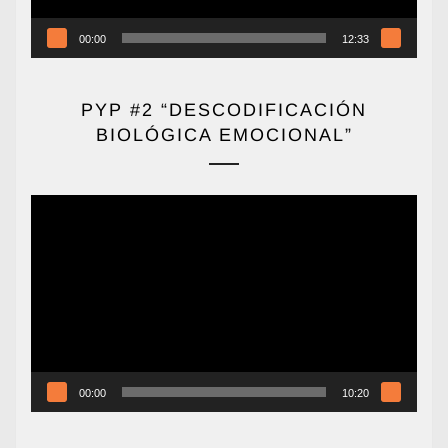
00:00
12:33
PYP #2 “DESCODIFICACIÓN
BIOLÓGICA EMOCIONAL”
Reproductor
de
vídeo
00:00
10:20