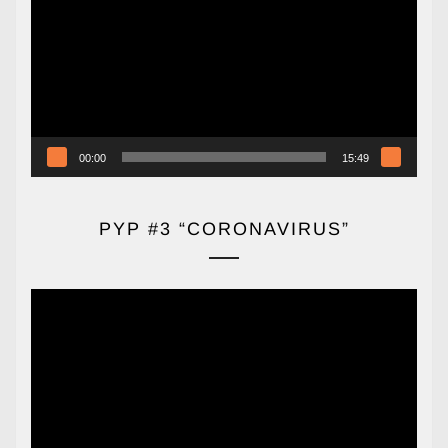
vídeo
00:00
15:49
PYP #3 “CORONAVIRUS”
Reproductor
de
vídeo