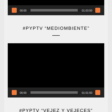
00:00
01:03:50
#PYPTV “MEDIOMBIENTE”
Reproductor
de
vídeo
00:00
01:01:50
#PYPTV “VEJEZ Y VEJECES”