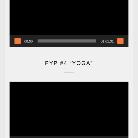
00:00
01:01:31
PYP #4 “YOGA”
Reproductor
de
vídeo