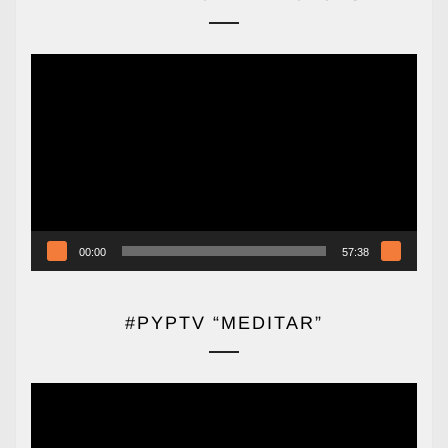
Reproductor
de
vídeo
00:00
57:38
#PYPTV “MEDITAR”
Reproductor
de
vídeo