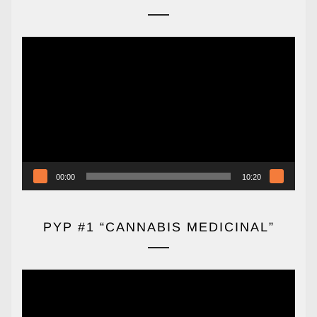
Reproductor
de
vídeo
00:00
10:20
PYP #1 “CANNABIS MEDICINAL”
Reproductor
de
vídeo