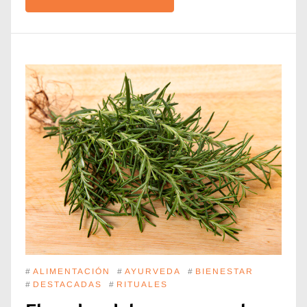
#
ALIMENTACIÓN
#
AYURVEDA
#
BIENESTAR
#
DESTACADAS
#
RITUALES