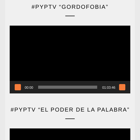
#PYPTV “GORDOFOBIA”
Reproductor
de
vídeo
00:00
01:03:46
#PYPTV “EL PODER DE LA PALABRA”
Reproductor
de