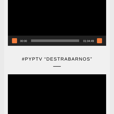
vídeo
00:00
01:04:49
#PYPTV “DESTRABARNOS”
Reproductor
de
vídeo