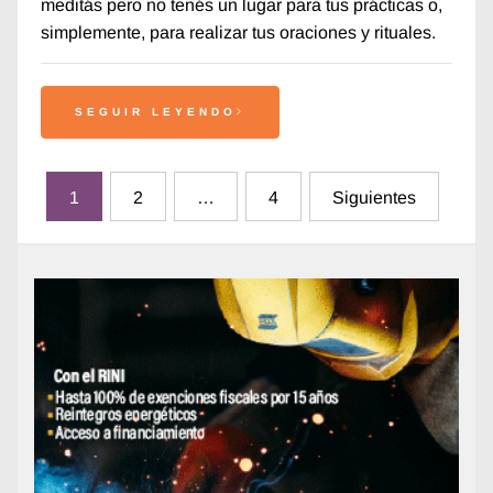
meditás pero no tenés un lugar para tus prácticas o,
simplemente, para realizar tus oraciones y rituales.
SEGUIR LEYENDO
Paginación
1
2
…
4
Siguientes
de
entradas