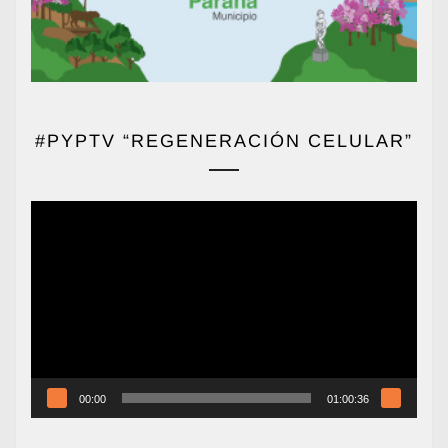
#PYPTV “REGENERACIÓN CELULAR”
Reproductor
de
vídeo
00:00
01:00:36