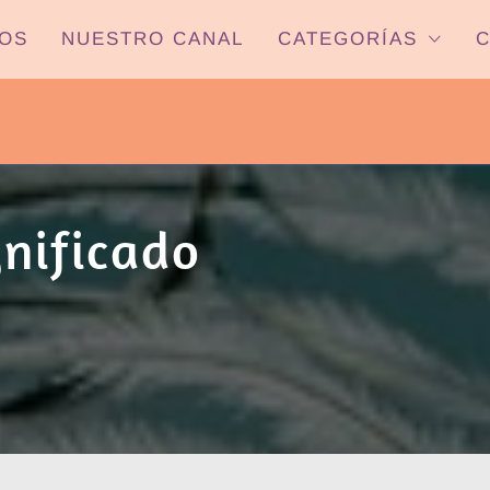
OS
NUESTRO CANAL
CATEGORÍAS
C
PYP NEWS
 22HS CANAL ONCE PARANÁ YOUTUBE/
gnificado