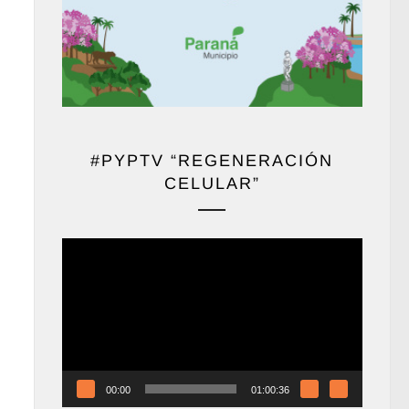
#PYPTV “REGENERACIÓN
CELULAR”
Reproductor
de
vídeo
00:00
01:00:36