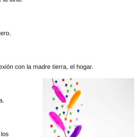
nero.
exión con la madre tierra, el hogar.
a.
 los