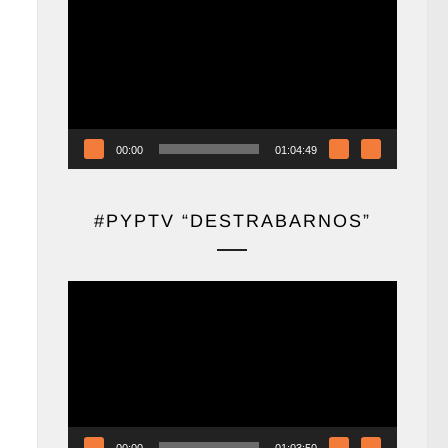
de
vídeo
00:00
01:04:49
#PYPTV “DESTRABARNOS”
Reproductor
de
vídeo
00:00
01:03:50