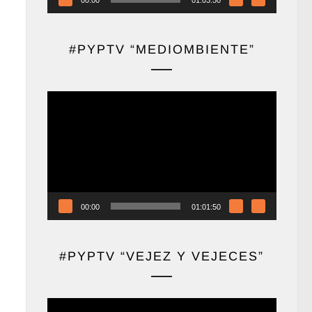
#PYPTV “MEDIOMBIENTE”
Reproductor
de
vídeo
00:00
01:01:50
#PYPTV “VEJEZ Y VEJECES”
Reproductor