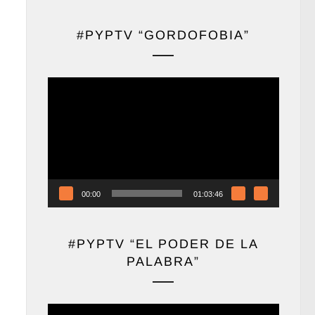
#PYPTV “GORDOFOBIA”
Reproductor
de
vídeo
00:00
01:03:46
#PYPTV “EL PODER DE LA
PALABRA”
Reproductor