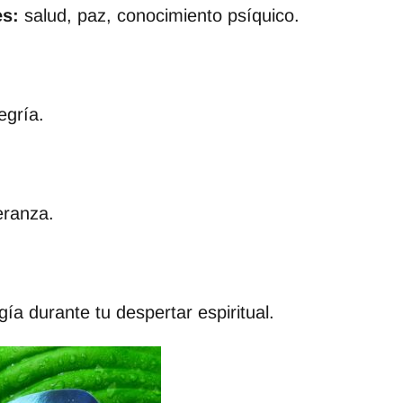
s:
salud, paz, conocimiento psíquico.
egría.
eranza.
ía durante tu despertar espiritual.