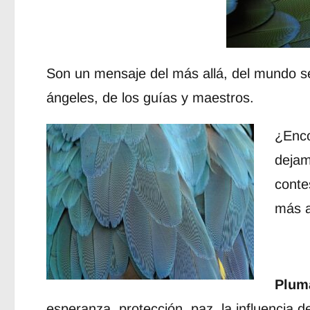
Son un mensaje del más allá, del mundo sen
ángeles, de los guías y maestros.
¿Enco
dejam
conte
más a
Plum
esperanza, protección, paz, la influencia de