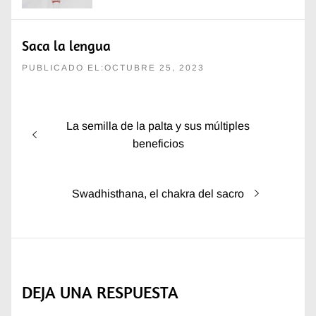
Saca la lengua
PUBLICADO EL:OCTUBRE 25, 2023
Navegación
Entrada
La semilla de la palta y sus múltiples
de
anterior:
beneficios
entradas
Entrada
Swadhisthana, el chakra del sacro
siguiente:
DEJA UNA RESPUESTA