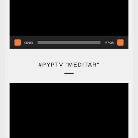
vídeo
00:00
57:38
#PYPTV “MEDITAR”
Reproductor
de
vídeo