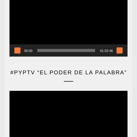
de
vídeo
00:00
01:03:46
#PYPTV “EL PODER DE LA PALABRA”
Reproductor
de
vídeo