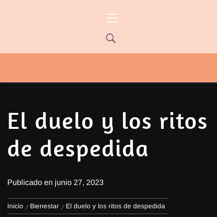
Ir
Menú
al
principal
contenido
PYP NEWS
PYPTV – MIÉRCOLES 22HS CANAL
ONCE PARANÁ YOUTUBE/PYPNEWS –
FLOW 541
El duelo y los ritos
de despedida
Publicado en
junio 27, 2023
Inicio
Bienestar
El duelo y los ritos de despedida