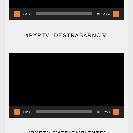
00:00
01:04:49
#PYPTV “DESTRABARNOS”
Reproductor
de
vídeo
00:00
01:03:50
#PYPTV “MEDIOMBIENTE”