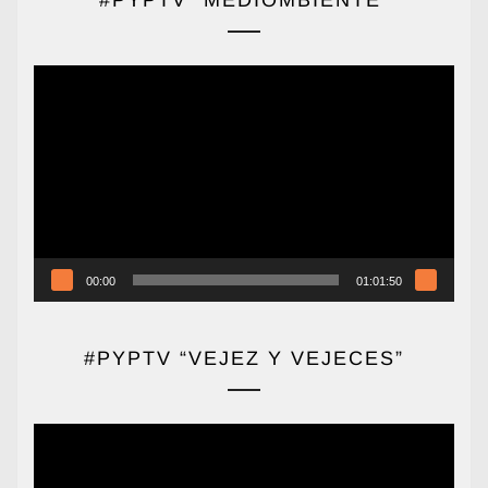
Reproductor
de
vídeo
00:00
01:01:50
#PYPTV “VEJEZ Y VEJECES”
Reproductor
de