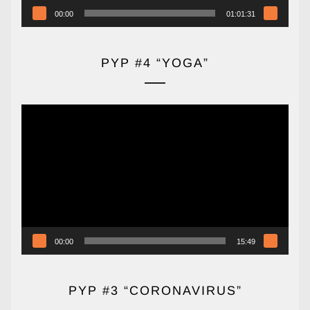
00:00
01:01:31
PYP #4 “YOGA”
Reproductor
de
vídeo
00:00
15:49
PYP #3 “CORONAVIRUS”