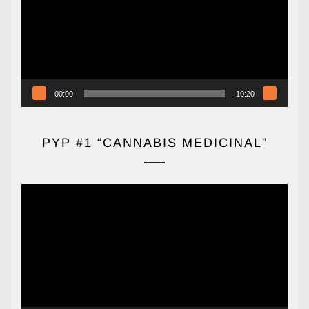
00:00
10:20
PYP #1 “CANNABIS MEDICINAL”
Reproductor
de
vídeo