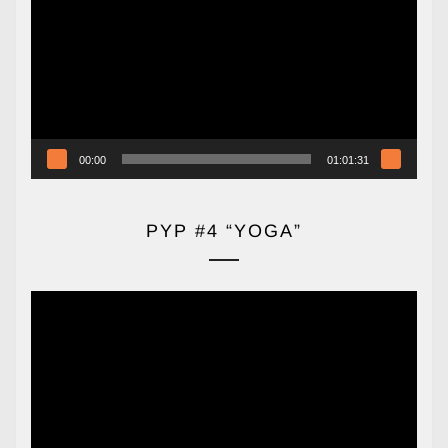
vídeo
00:00
01:01:31
PYP #4 “YOGA”
Reproductor
de
vídeo