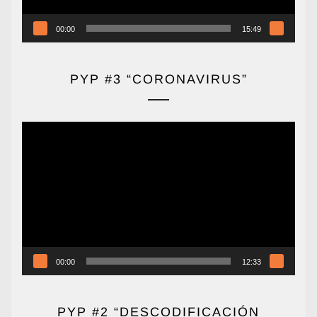
00:00
15:49
PYP #3 “CORONAVIRUS”
Reproductor
de
vídeo
00:00
12:33
PYP #2 “DESCODIFICACIÓN