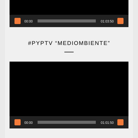
00:00
01:03:50
#PYPTV “MEDIOMBIENTE”
Reproductor
de
vídeo
00:00
01:01:50