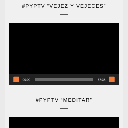
#PYPTV “VEJEZ Y VEJECES”
Reproductor
de
vídeo
00:00
57:38
#PYPTV “MEDITAR”
Reproductor
de