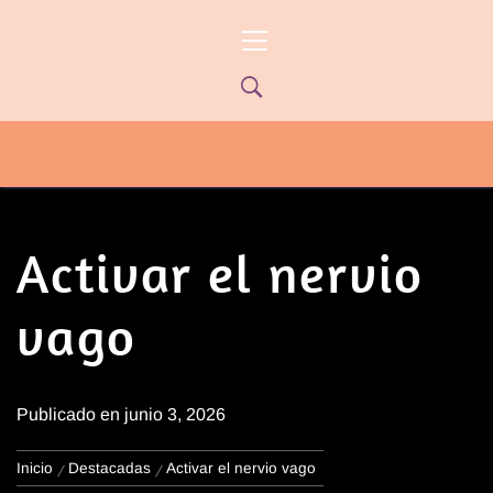
Ir
Menú
al
principal
contenido
PYP NEWS
PYPTV – MIÉRCOLES 22HS CANAL
ONCE PARANÁ YOUTUBE/PYPNEWS –
FLOW 541
Activar el nervio
vago
Publicado en
junio 3, 2026
Inicio
Destacadas
Activar el nervio vago