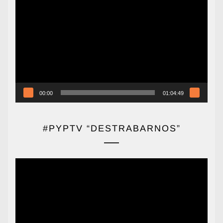
Reproductor
de
vídeo
00:00
01:04:49
#PYPTV “DESTRABARNOS”
Reproductor
de
vídeo