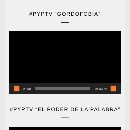
#PYPTV “GORDOFOBIA”
Reproductor
de
vídeo
00:00
01:03:46
#PYPTV “EL PODER DE LA PALABRA”