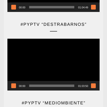
00:00
01:04:49
#PYPTV “DESTRABARNOS”
Reproductor
de
vídeo
00:00
01:03:50
#PYPTV “MEDIOMBIENTE”