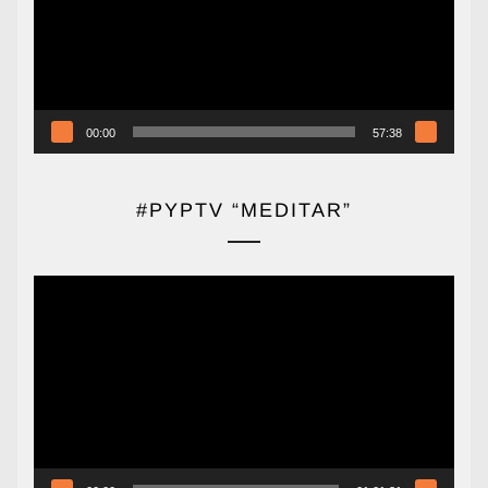
00:00
57:38
#PYPTV “MEDITAR”
Reproductor
de
vídeo