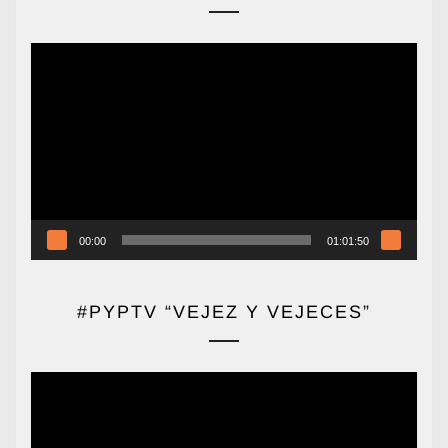
Reproductor
de
vídeo
00:00
01:01:50
#PYPTV “VEJEZ Y VEJECES”
Reproductor
de
vídeo