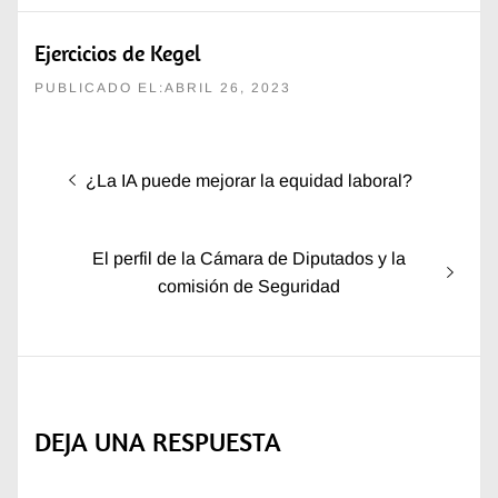
Ejercicios de Kegel
PUBLICADO EL:ABRIL 26, 2023
Navegación
Entrada
¿La IA puede mejorar la equidad laboral?
de
anterior:
entradas
Entrada
El perfil de la Cámara de Diputados y la
siguiente:
comisión de Seguridad
DEJA UNA RESPUESTA