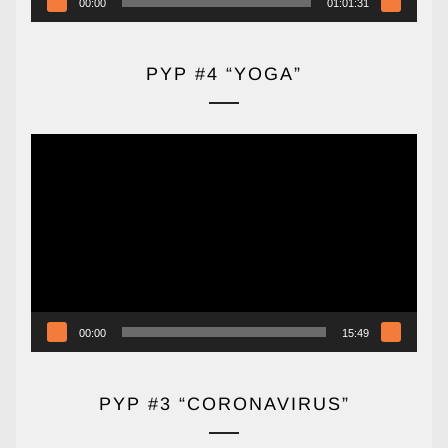
00:00
01:01:31
PYP #4 “YOGA”
Reproductor
de
vídeo
00:00
15:49
PYP #3 “CORONAVIRUS”