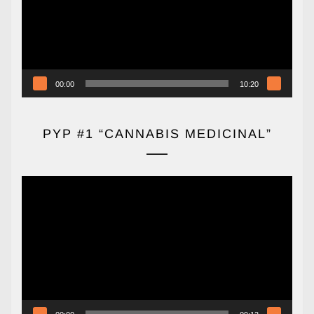
00:00
10:20
PYP #1 “CANNABIS MEDICINAL”
Reproductor
de
vídeo