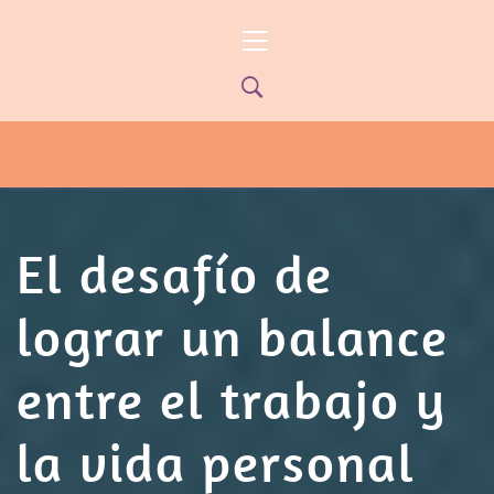
Ir
Menú
al
principal
contenido
PYP NEWS
PYPTV – MIÉRCOLES 22HS CANAL
ONCE PARANÁ YOUTUBE/PYPNEWS –
FLOW 541
El desafío de
lograr un balance
entre el trabajo y
la vida personal