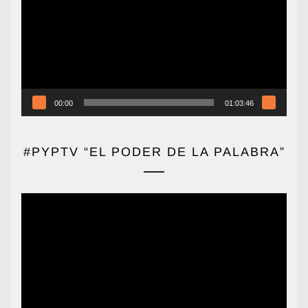
vídeo
00:00
01:03:46
#PYPTV “EL PODER DE LA PALABRA”
Reproductor
de
vídeo