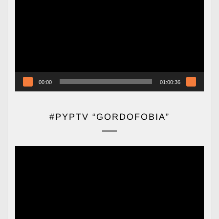
de
vídeo
00:00
01:00:36
#PYPTV “GORDOFOBIA”
Reproductor
de
vídeo