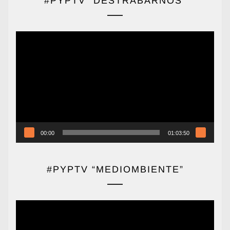
#PYPTV “DESTRABARNOS”
Reproductor
de
vídeo
00:00
01:03:50
#PYPTV “MEDIOMBIENTE”
Reproductor
de