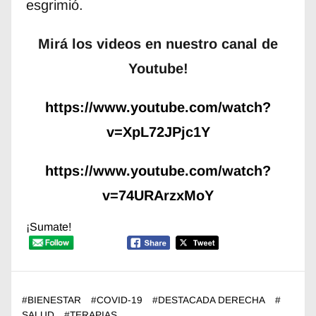
esgrimió.
Mirá los videos en nuestro canal de
Youtube!
https://www.youtube.com/watch?
v=XpL72JPjc1Y
https://www.youtube.com/watch?
v=74URArzxMoY
¡Sumate!
#
BIENESTAR
#
COVID-19
#
DESTACADA DERECHA
#
SALUD
#
TERAPIAS