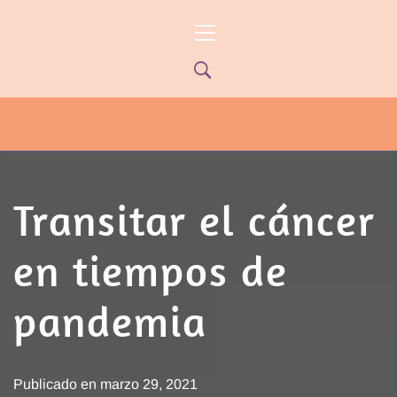
Ir
Menú
al
principal
contenido
PYP NEWS
PYPTV – MIÉRCOLES 22HS CANAL
ONCE PARANÁ YOUTUBE/PYPNEWS –
FLOW 541
Transitar el cáncer
en tiempos de
pandemia
Publicado en
marzo 29, 2021