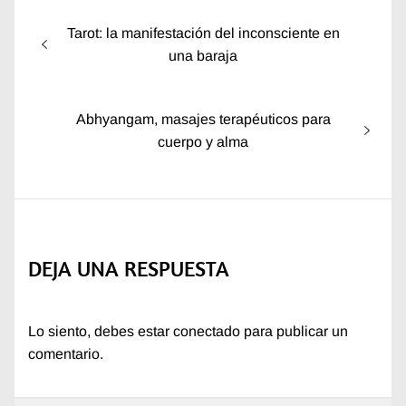
Navegación
Entrada
Tarot: la manifestación del inconsciente en
de
anterior:
una baraja
entradas
Entrada
Abhyangam, masajes terapéuticos para
siguiente:
cuerpo y alma
DEJA UNA RESPUESTA
Lo siento, debes estar
conectado
para publicar un
comentario.