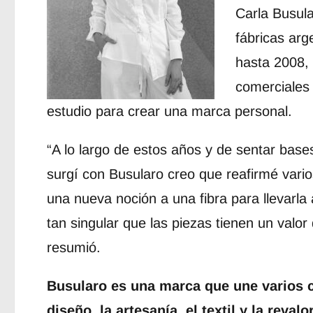
Carla Busula
fábricas arg
hasta 2008, 
comerciales 
estudio para crear una marca personal.
“A lo largo de estos años y de sentar bas
surgí con Busularo creo que reafirmé varios
una nueva noción a una fibra para llevarla
tan singular que las piezas tienen un valor
resumió.
Busularo es una marca que une varios 
diseño, la artesanía, el textil y la reval