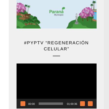
#PYPTV “REGENERACIÓN
CELULAR”
Reproductor
de
vídeo
00:00
01:00:36