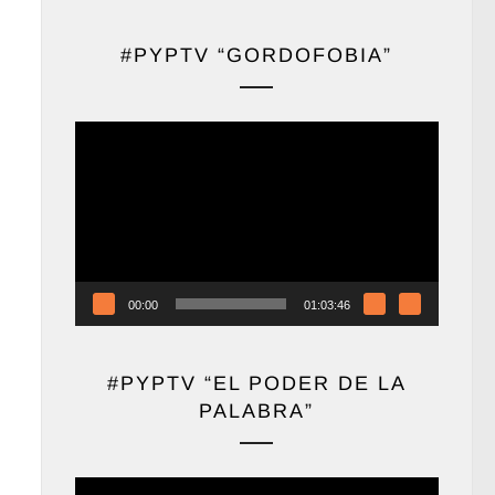
#PYPTV “GORDOFOBIA”
Reproductor
de
vídeo
00:00
01:03:46
#PYPTV “EL PODER DE LA
PALABRA”
Reproductor