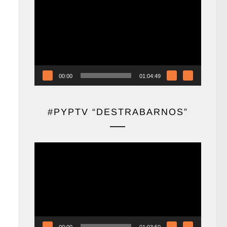
de
vídeo
00:00
01:04:49
#PYPTV “DESTRABARNOS”
Reproductor
de
vídeo
00:00
01:03:50