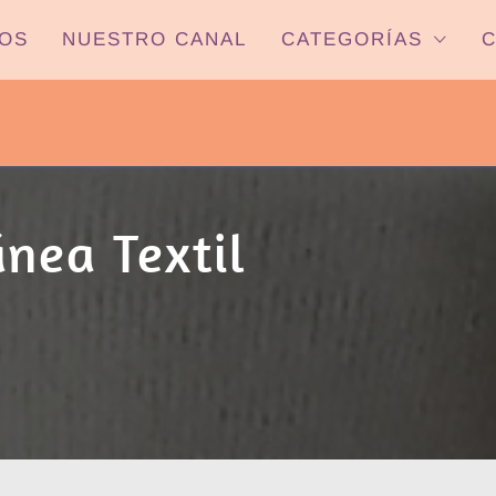
OS
NUESTRO CANAL
CATEGORÍAS
C
PYP NEWS
 22HS CANAL ONCE PARANÁ YOUTUBE/
nea Textil