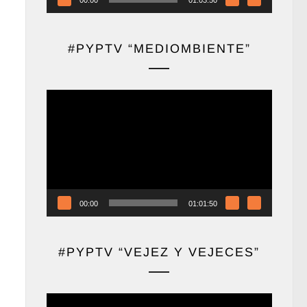
#PYPTV “MEDIOMBIENTE”
Reproductor
de
vídeo
00:00
01:01:50
#PYPTV “VEJEZ Y VEJECES”
Reproductor