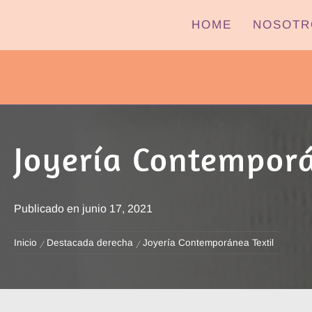
Ir
HOME
NOSOTR
al
contenido
PYPTV – MIÉRCOLES
Joyería Contemporá
Publicado en
junio 17, 2021
Inicio
Destacada derecha
Joyería Contemporánea Textil