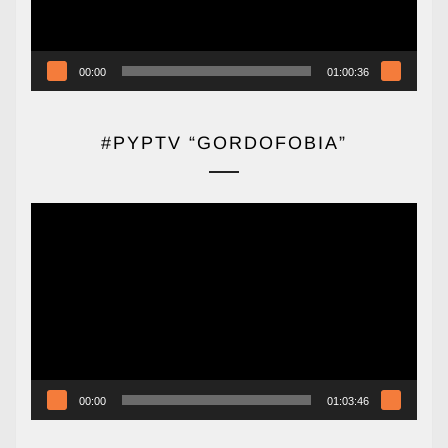
00:00
01:00:36
#PYPTV “GORDOFOBIA”
Reproductor
de
vídeo
00:00
01:03:46