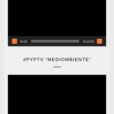
de
vídeo
00:00
01:03:50
#PYPTV “MEDIOMBIENTE”
Reproductor
de
vídeo