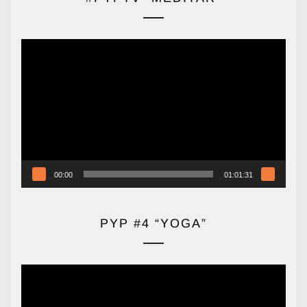
Reproductor
de
vídeo
00:00
01:01:31
PYP #4 “YOGA”
Reproductor
de
vídeo