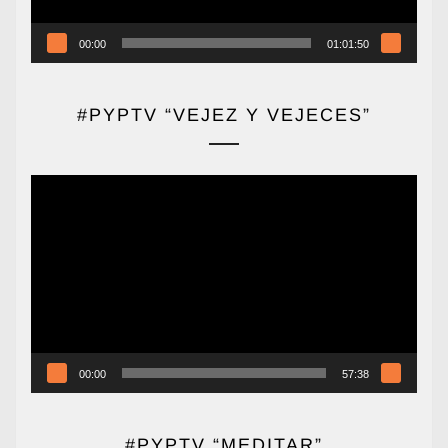
00:00
01:01:50
#PYPTV “VEJEZ Y VEJECES”
Reproductor
de
vídeo
00:00
57:38
#PYPTV “MEDITAR”