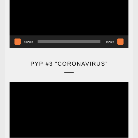
00:00
15:49
PYP #3 “CORONAVIRUS”
Reproductor
de
vídeo