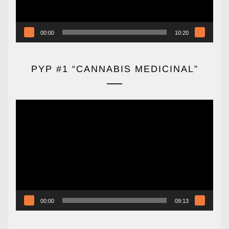
00:00
10:20
PYP #1 “CANNABIS MEDICINAL”
Reproductor
de
vídeo
00:00
09:13