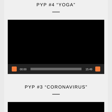
PYP #4 “YOGA”
Reproductor
de
vídeo
00:00
15:49
PYP #3 “CORONAVIRUS”
Reproductor
de