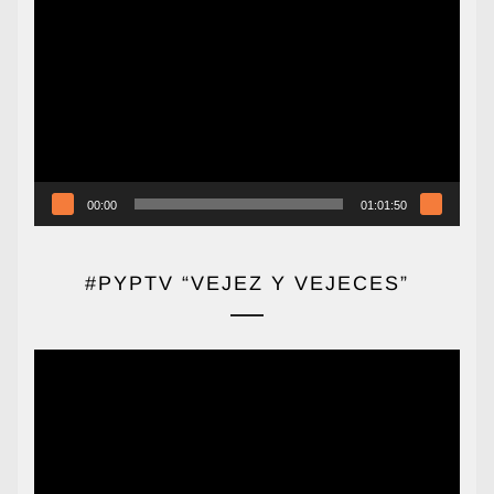
de
vídeo
00:00
01:01:50
#PYPTV “VEJEZ Y VEJECES”
Reproductor
de
vídeo