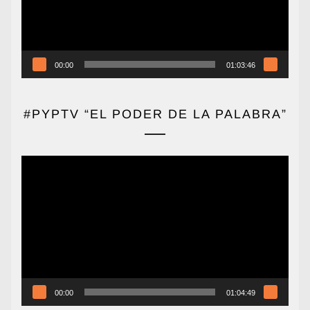
00:00
01:03:46
#PYPTV “EL PODER DE LA PALABRA”
Reproductor
de
vídeo
00:00
01:04:49