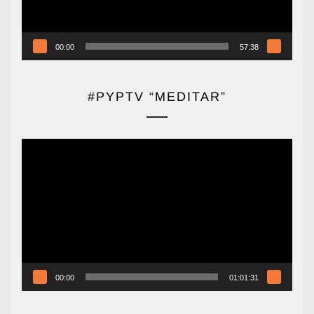
00:00
57:38
#PYPTV “MEDITAR”
Reproductor
de
vídeo
00:00
01:01:31