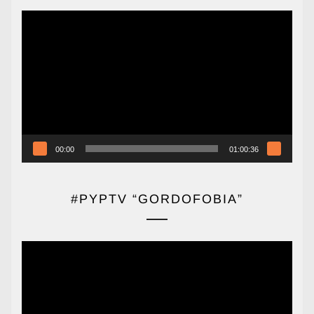
Reproductor
de
vídeo
00:00
01:00:36
#PYPTV “GORDOFOBIA”
Reproductor
de
vídeo