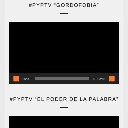
#PYPTV “GORDOFOBIA”
Reproductor
de
vídeo
00:00
01:03:46
#PYPTV “EL PODER DE LA PALABRA”
Reproductor
de