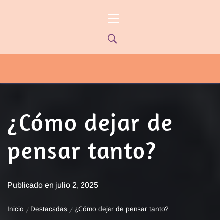
Ir
Menú
al
principal
contenido
PYP NEWS
PYPTV – MIÉRCOLES 22HS CANAL
ONCE PARANÁ YOUTUBE/PYPNEWS –
FLOW 541
¿Cómo dejar de
pensar tanto?
Publicado en
julio 2, 2025
Inicio
Destacadas
¿Cómo dejar de pensar tanto?