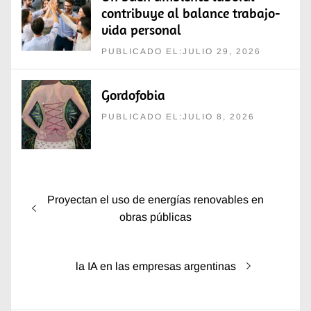
contribuye al balance trabajo-
vida personal
PUBLICADO EL:JULIO 29, 2026
Gordofobia
PUBLICADO EL:JULIO 8, 2026
Navegación
Entrada
Proyectan el uso de energías renovables en
de
anterior:
obras públicas
entradas
Entrada
la IA en las empresas argentinas
siguiente: