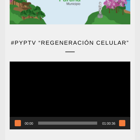
#PYPTV “REGENERACIÓN CELULAR”
Reproductor
de
vídeo
00:00
01:00:36