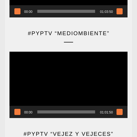
00:00
01:03:50
#PYPTV “MEDIOMBIENTE”
Reproductor
de
vídeo
00:00
01:01:50
#PYPTV “VEJEZ Y VEJECES”