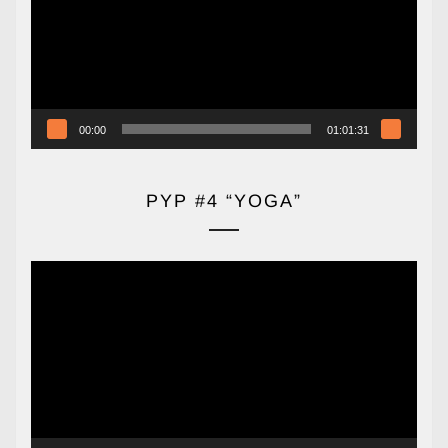
00:00
01:01:31
PYP #4 “YOGA”
Reproductor
de
vídeo