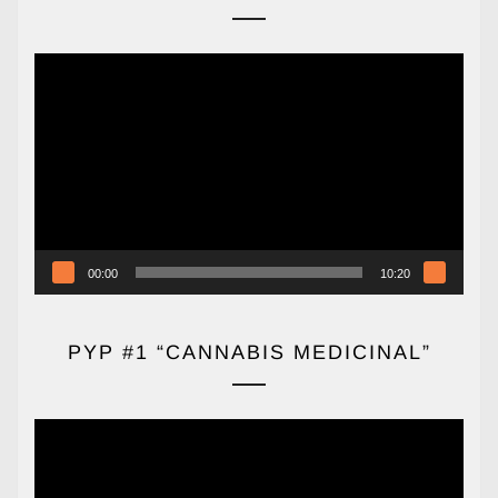
Reproductor
de
vídeo
00:00
10:20
PYP #1 “CANNABIS MEDICINAL”
Reproductor
de
vídeo