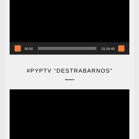
vídeo
00:00
01:04:49
#PYPTV “DESTRABARNOS”
Reproductor
de
vídeo