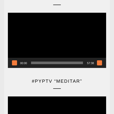
Reproductor
de
vídeo
00:00
57:38
#PYPTV “MEDITAR”
Reproductor
de
vídeo