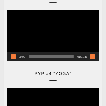
Reproductor
de
vídeo
00:00
01:01:31
PYP #4 “YOGA”
Reproductor
de
vídeo