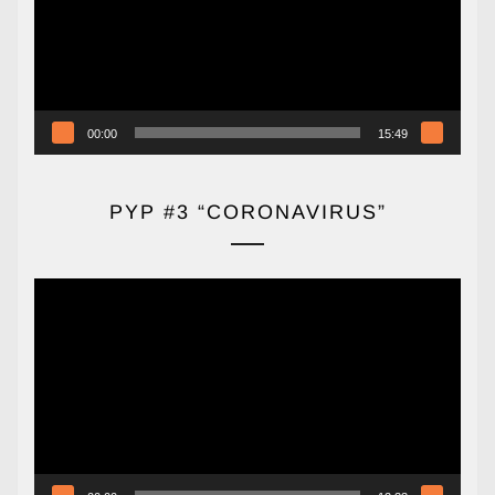
00:00
15:49
PYP #3 “CORONAVIRUS”
Reproductor
de
vídeo