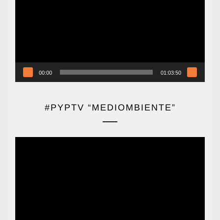
vídeo
00:00
01:03:50
#PYPTV “MEDIOMBIENTE”
Reproductor
de
vídeo