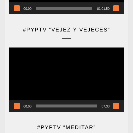
00:00
01:01:50
#PYPTV “VEJEZ Y VEJECES”
Reproductor
de
vídeo
00:00
57:38
#PYPTV “MEDITAR”