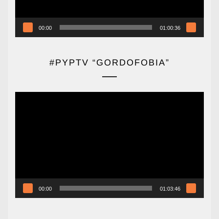
00:00
01:00:36
#PYPTV “GORDOFOBIA”
Reproductor
de
vídeo
00:00
01:03:46