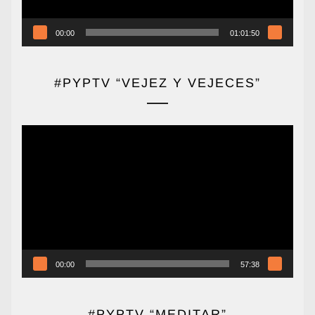
00:00
01:01:50
#PYPTV “VEJEZ Y VEJECES”
Reproductor
de
vídeo
00:00
57:38
#PYPTV “MEDITAR”