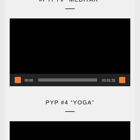
Reproductor
de
vídeo
00:00
01:01:31
PYP #4 “YOGA”
Reproductor
de