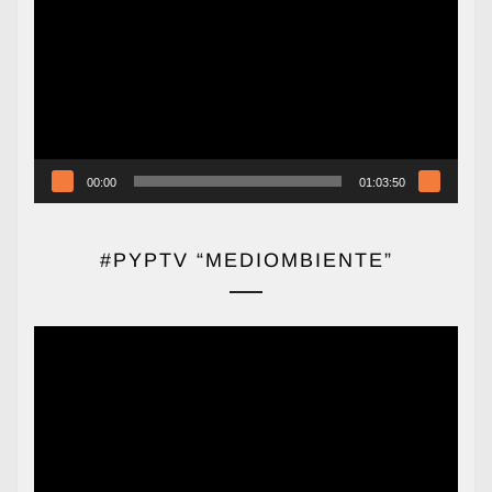
de
vídeo
00:00
01:03:50
#PYPTV “MEDIOMBIENTE”
Reproductor
de
vídeo