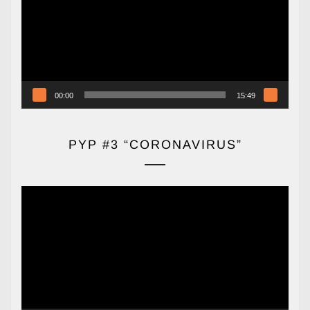
vídeo
00:00
15:49
PYP #3 “CORONAVIRUS”
Reproductor
de
vídeo