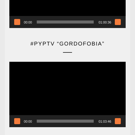
00:00
01:00:36
#PYPTV “GORDOFOBIA”
Reproductor
de
vídeo
00:00
01:03:46