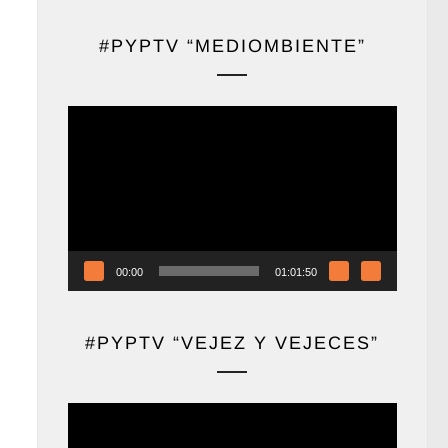
#PYPTV “MEDIOMBIENTE”
Reproductor
de
vídeo
00:00
01:01:50
#PYPTV “VEJEZ Y VEJECES”
Reproductor
de