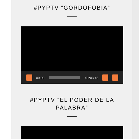
#PYPTV “GORDOFOBIA”
Reproductor
de
vídeo
00:00
01:03:46
#PYPTV “EL PODER DE LA
PALABRA”
Reproductor
de