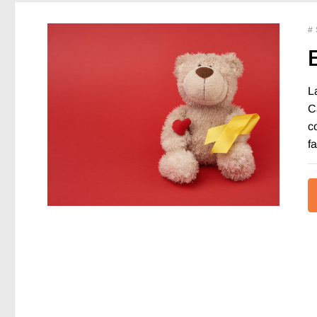
#
E
L
C
c
f