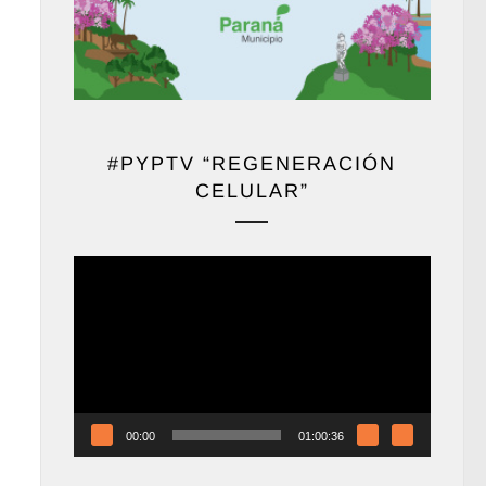
#PYPTV “REGENERACIÓN
CELULAR”
Reproductor
de
vídeo
00:00
01:00:36