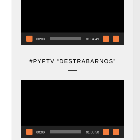
vídeo
00:00
01:04:49
#PYPTV “DESTRABARNOS”
Reproductor
de
vídeo
00:00
01:03:50