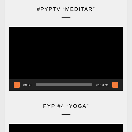
#PYPTV “MEDITAR”
Reproductor
de
vídeo
00:00
01:01:31
PYP #4 “YOGA”
Reproductor