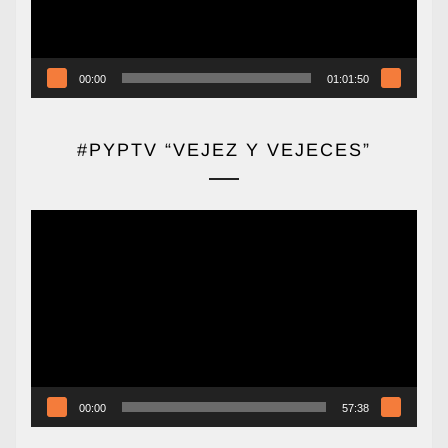
00:00
01:01:50
#PYPTV “VEJEZ Y VEJECES”
Reproductor
de
vídeo
00:00
57:38