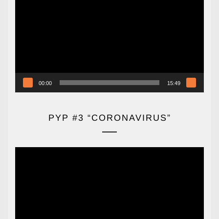
de
vídeo
00:00
15:49
PYP #3 “CORONAVIRUS”
Reproductor
de
vídeo