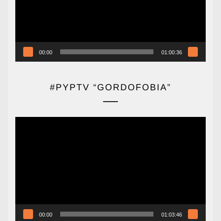
00:00
01:00:36
#PYPTV “GORDOFOBIA”
Reproductor
de
vídeo
00:00
01:03:46