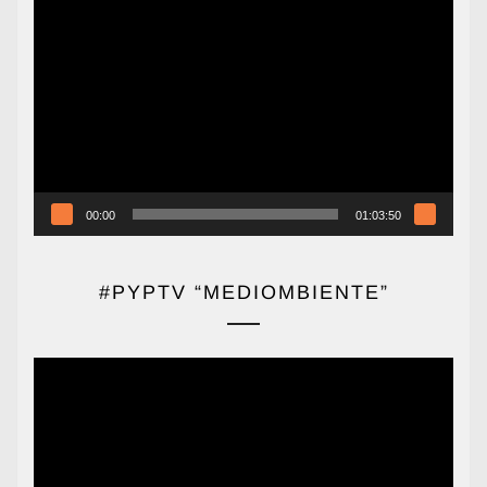
Reproductor
de
vídeo
00:00
01:03:50
#PYPTV “MEDIOMBIENTE”
Reproductor
de
vídeo