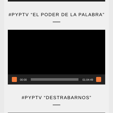
#PYPTV “EL PODER DE LA PALABRA”
Reproductor
de
vídeo
00:00
01:04:49
#PYPTV “DESTRABARNOS”