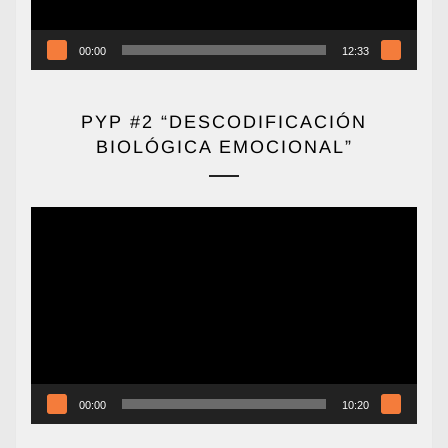
00:00
12:33
PYP #2 “DESCODIFICACIÓN
BIOLÓGICA EMOCIONAL”
Reproductor
de
vídeo
00:00
10:20