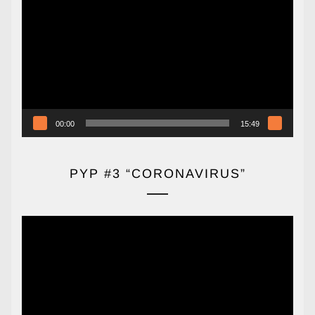
de
vídeo
00:00
15:49
PYP #3 “CORONAVIRUS”
Reproductor
de
vídeo