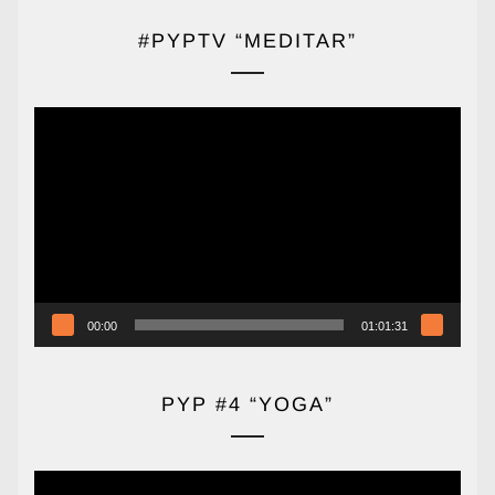
#PYPTV “MEDITAR”
Reproductor
de
vídeo
00:00
01:01:31
PYP #4 “YOGA”
Reproductor