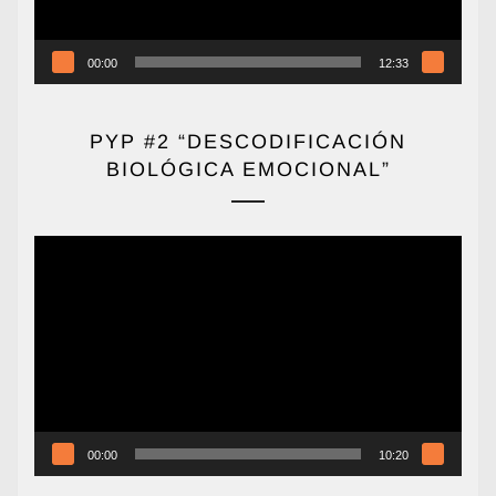
00:00
12:33
PYP #2 “DESCODIFICACIÓN
BIOLÓGICA EMOCIONAL”
Reproductor
de
vídeo
00:00
10:20