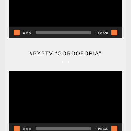
00:00
01:00:36
#PYPTV “GORDOFOBIA”
Reproductor
de
vídeo
00:00
01:03:46