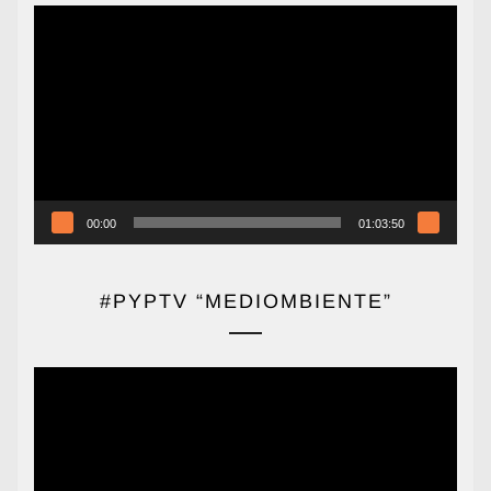
Reproductor
de
vídeo
00:00
01:03:50
#PYPTV “MEDIOMBIENTE”
Reproductor
de
vídeo