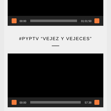
00:00
01:01:50
#PYPTV “VEJEZ Y VEJECES”
Reproductor
de
vídeo
00:00
57:38