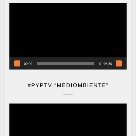
Reproductor
de
vídeo
00:00
01:03:50
#PYPTV “MEDIOMBIENTE”
Reproductor
de
vídeo