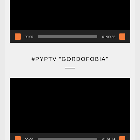
00:00
01:00:36
#PYPTV “GORDOFOBIA”
Reproductor
de
vídeo
00:00
01:03:46