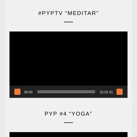
#PYPTV “MEDITAR”
Reproductor
de
vídeo
00:00
01:01:31
PYP #4 “YOGA”
Reproductor