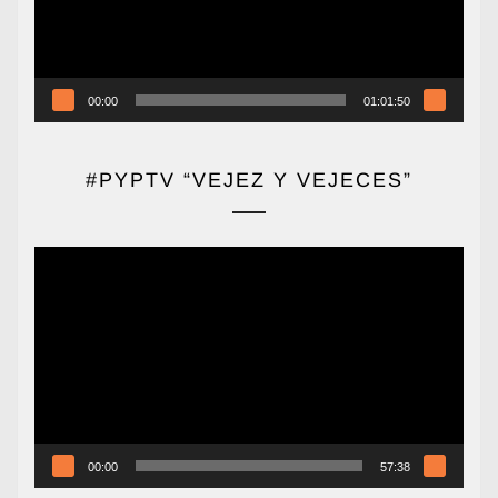
00:00
01:01:50
#PYPTV “VEJEZ Y VEJECES”
Reproductor
de
vídeo
00:00
57:38