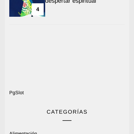
despertar espiritual
4
PgSlot
CATEGORÍAS
Alimentación