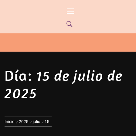
Ir
Menú
al
principal
contenido
PYP NEWS
PYPTV – MIÉRCOLES 22HS CANAL
ONCE PARANÁ YOUTUBE/PYPNEWS –
FLOW 541
Día:
15 de julio de
2025
Inicio
2025
julio
15