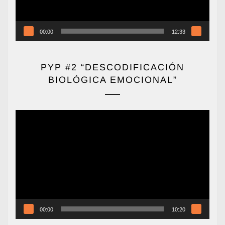
00:00
12:33
PYP #2 “DESCODIFICACIÓN
BIOLÓGICA EMOCIONAL”
Reproductor
de
vídeo
00:00
10:20