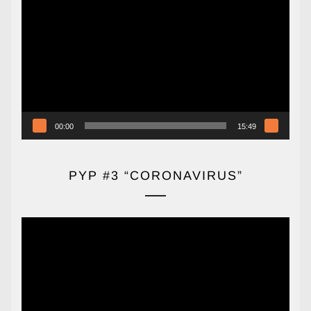
de
vídeo
00:00
15:49
PYP #3 “CORONAVIRUS”
Reproductor
de
vídeo