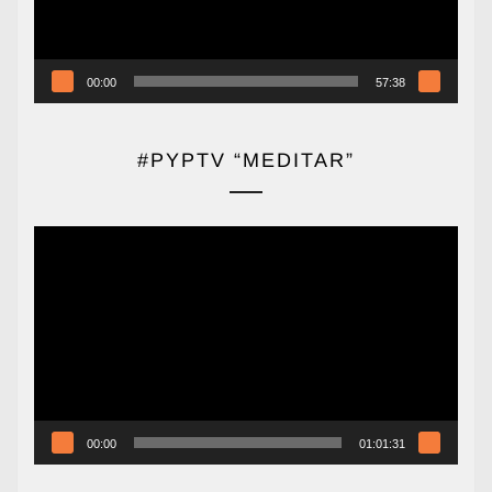
00:00
57:38
#PYPTV “MEDITAR”
Reproductor
de
vídeo
00:00
01:01:31