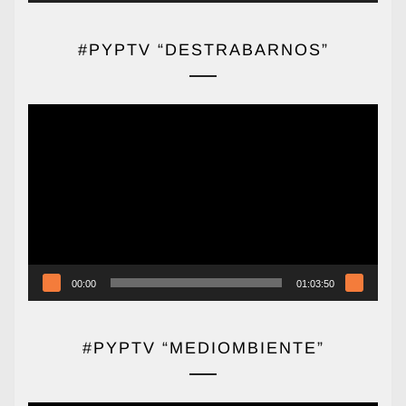
#PYPTV “DESTRABARNOS”
Reproductor
de
vídeo
00:00
01:03:50
#PYPTV “MEDIOMBIENTE”