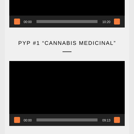
00:00
10:20
PYP #1 “CANNABIS MEDICINAL”
Reproductor
de
vídeo
00:00
09:13