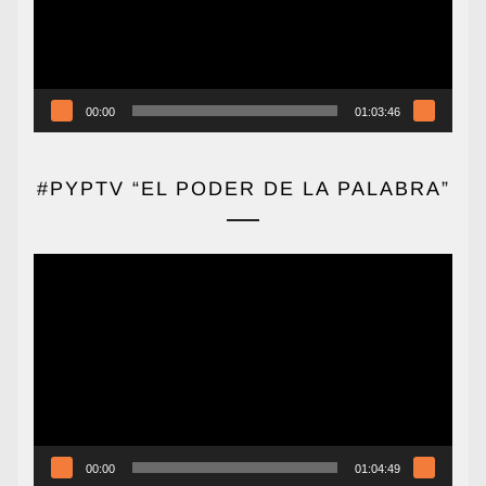
00:00
01:03:46
#PYPTV “EL PODER DE LA PALABRA”
Reproductor
de
vídeo
00:00
01:04:49