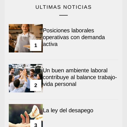
ULTIMAS NOTICIAS
Posiciones laborales
operativas con demanda
activa
1
Un buen ambiente laboral
contribuye al balance trabajo-
vida personal
2
La ley del desapego
3