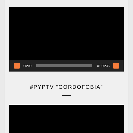
Reproductor
de
vídeo
00:00
01:00:36
#PYPTV “GORDOFOBIA”
Reproductor
de
vídeo