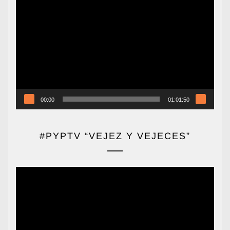
Reproductor
de
vídeo
00:00
01:01:50
#PYPTV “VEJEZ Y VEJECES”
Reproductor
de
vídeo