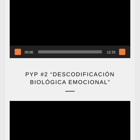
de
vídeo
00:00
12:33
PYP #2 “DESCODIFICACIÓN
BIOLÓGICA EMOCIONAL”
Reproductor
de
vídeo