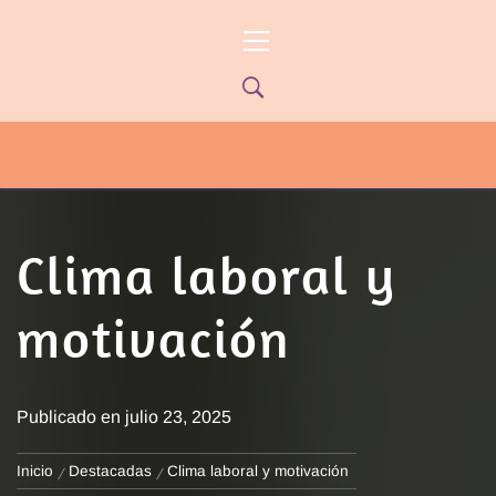
Ir
Menú
al
principal
contenido
PYP NEWS
PYPTV – MIÉRCOLES 22HS CANAL
ONCE PARANÁ YOUTUBE/PYPNEWS –
FLOW 541
Clima laboral y
motivación
Publicado en
julio 23, 2025
Inicio
Destacadas
Clima laboral y motivación