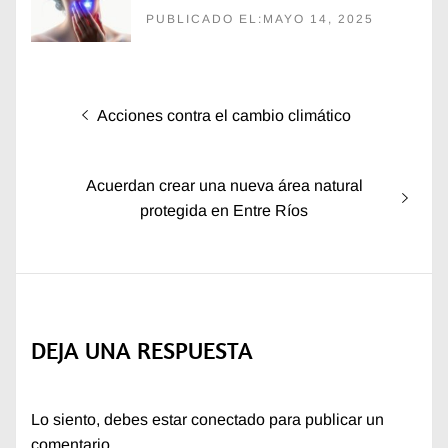
PUBLICADO EL:MAYO 14, 2025
Navegación
Entrada
Acciones contra el cambio climático
de
anterior:
entradas
Entrada
Acuerdan crear una nueva área natural
siguiente:
protegida en Entre Ríos
DEJA UNA RESPUESTA
Lo siento, debes estar
conectado
para publicar un
comentario.