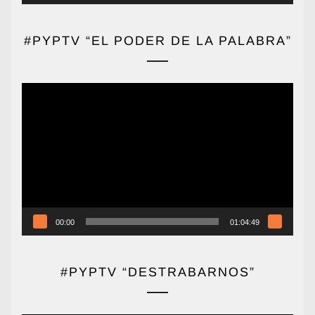
#PYPTV “EL PODER DE LA PALABRA”
Reproductor
de
vídeo
00:00
01:04:49
#PYPTV “DESTRABARNOS”