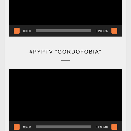
00:00
01:00:36
#PYPTV “GORDOFOBIA”
Reproductor
de
vídeo
00:00
01:03:46