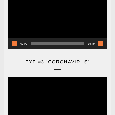
de
vídeo
00:00
15:49
PYP #3 “CORONAVIRUS”
Reproductor
de
vídeo