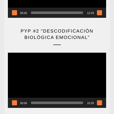
00:00
12:33
PYP #2 “DESCODIFICACIÓN
BIOLÓGICA EMOCIONAL”
Reproductor
de
vídeo
00:00
10:20