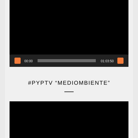
Reproductor
de
vídeo
00:00
01:03:50
#PYPTV “MEDIOMBIENTE”
Reproductor
de
vídeo