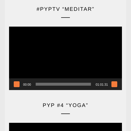
#PYPTV “MEDITAR”
Reproductor
de
vídeo
00:00
01:01:31
PYP #4 “YOGA”
Reproductor