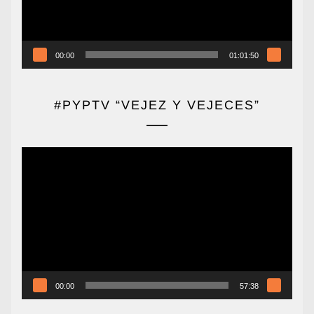
00:00
01:01:50
#PYPTV “VEJEZ Y VEJECES”
Reproductor
de
vídeo
00:00
57:38