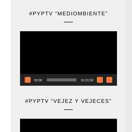
#PYPTV “MEDIOMBIENTE”
Reproductor
de
vídeo
00:00
01:01:50
#PYPTV “VEJEZ Y VEJECES”
Reproductor
de