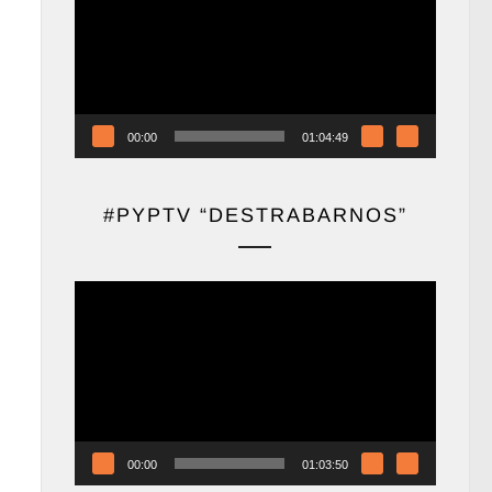
vídeo
00:00
01:04:49
#PYPTV “DESTRABARNOS”
Reproductor
de
vídeo
00:00
01:03:50