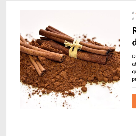
#
#
D
a
q
p