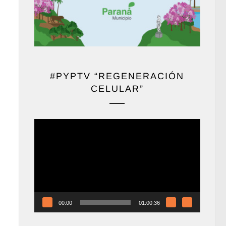
#PYPTV “REGENERACIÓN
CELULAR”
Reproductor
de
vídeo
00:00
01:00:36