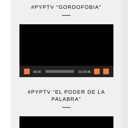
#PYPTV “GORDOFOBIA”
Reproductor
de
vídeo
00:00
01:03:46
#PYPTV “EL PODER DE LA
PALABRA”
Reproductor
de