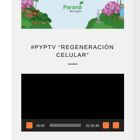
#PYPTV “REGENERACIÓN
CELULAR”
Reproductor
de
vídeo
00:00
01:00:36