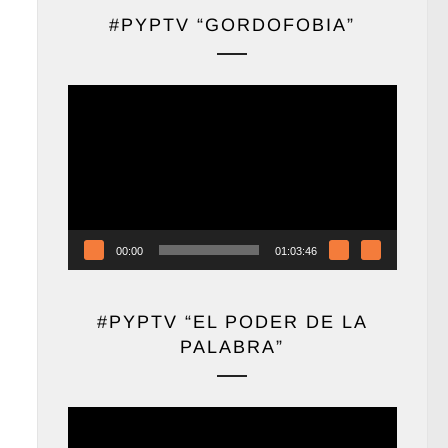
#PYPTV “GORDOFOBIA”
Reproductor
de
vídeo
00:00
01:03:46
#PYPTV “EL PODER DE LA
PALABRA”
Reproductor
de