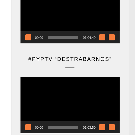
vídeo
00:00
01:04:49
#PYPTV “DESTRABARNOS”
Reproductor
de
vídeo
00:00
01:03:50