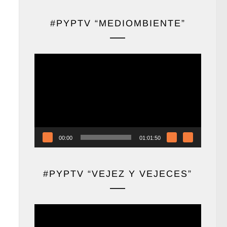
#PYPTV “MEDIOMBIENTE”
Reproductor
de
vídeo
00:00
01:01:50
#PYPTV “VEJEZ Y VEJECES”
Reproductor
de