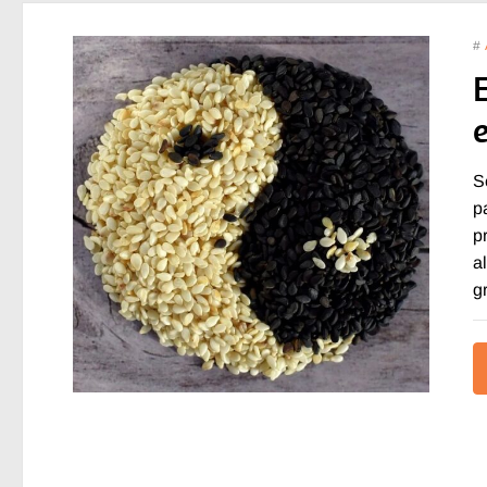
#
E
S
p
p
a
g