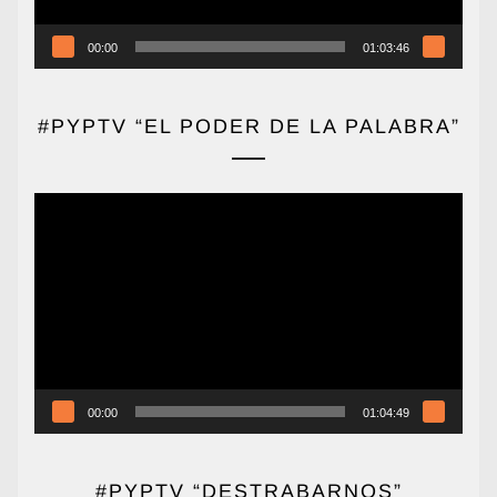
00:00
01:03:46
#PYPTV “EL PODER DE LA PALABRA”
Reproductor
de
vídeo
00:00
01:04:49
#PYPTV “DESTRABARNOS”