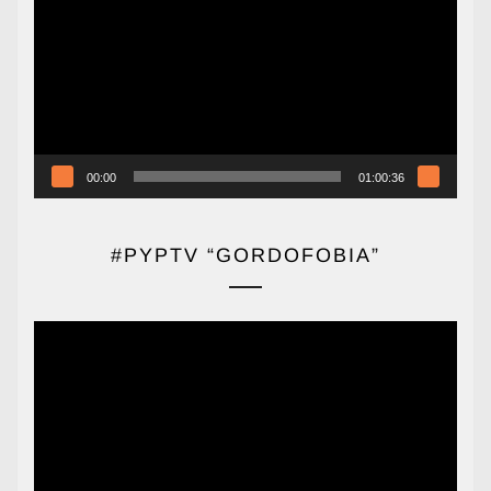
de
vídeo
00:00
01:00:36
#PYPTV “GORDOFOBIA”
Reproductor
de
vídeo