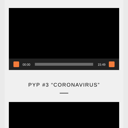
Reproductor
de
vídeo
00:00
15:49
PYP #3 “CORONAVIRUS”
Reproductor
de
vídeo