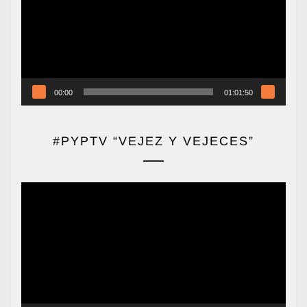
00:00
01:01:50
#PYPTV “VEJEZ Y VEJECES”
Reproductor
de
vídeo