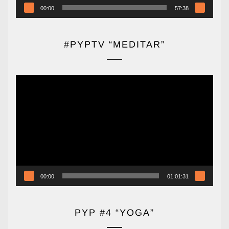
00:00
57:38
#PYPTV “MEDITAR”
Reproductor
de
vídeo
00:00
01:01:31
PYP #4 “YOGA”