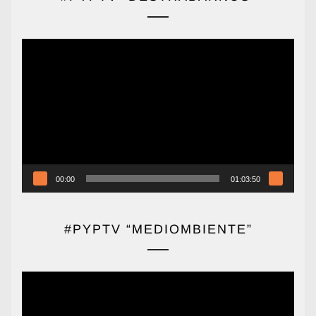
Reproductor
de
vídeo
00:00
01:03:50
#PYPTV “MEDIOMBIENTE”
Reproductor
de
vídeo