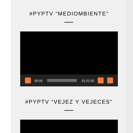
#PYPTV “MEDIOMBIENTE”
Reproductor
de
vídeo
00:00
01:01:50
#PYPTV “VEJEZ Y VEJECES”
Reproductor
de