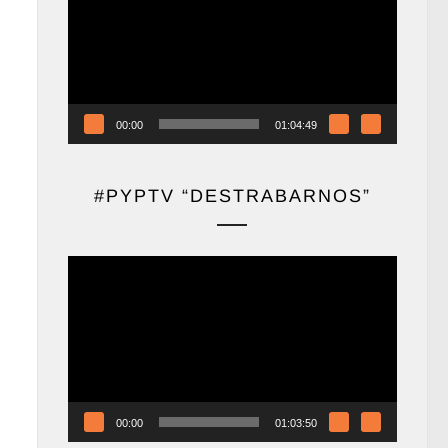
vídeo
00:00
01:04:49
#PYPTV “DESTRABARNOS”
Reproductor
de
vídeo
00:00
01:03:50