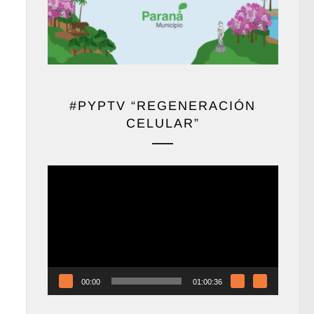
#PYPTV “REGENERACIÓN
CELULAR”
Reproductor
de
vídeo
00:00
01:00:36