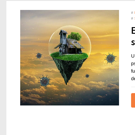
#
#
U
p
f
d