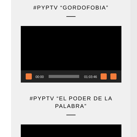
#PYPTV “GORDOFOBIA”
Reproductor
de
vídeo
00:00
01:03:46
#PYPTV “EL PODER DE LA
PALABRA”
Reproductor
de