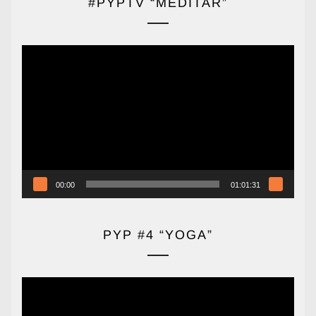
#PYPTV “MEDITAR”
Reproductor
de
vídeo
00:00
01:01:31
PYP #4 “YOGA”
Reproductor
de