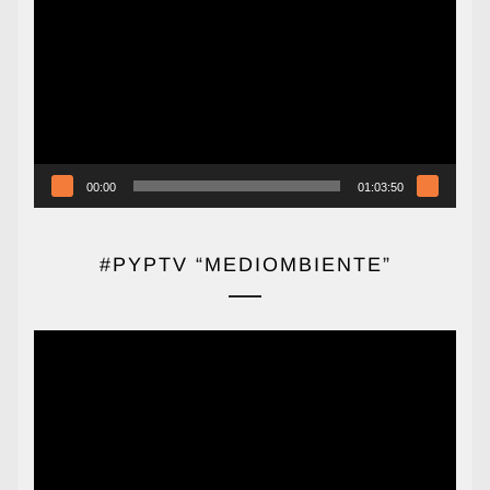
de
vídeo
00:00
01:03:50
#PYPTV “MEDIOMBIENTE”
Reproductor
de
vídeo