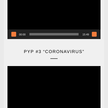
vídeo
00:00
15:49
PYP #3 “CORONAVIRUS”
Reproductor
de
vídeo