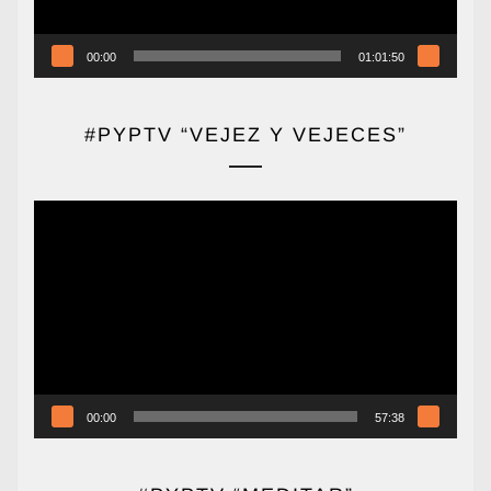
00:00
01:01:50
#PYPTV “VEJEZ Y VEJECES”
Reproductor
de
vídeo
00:00
57:38