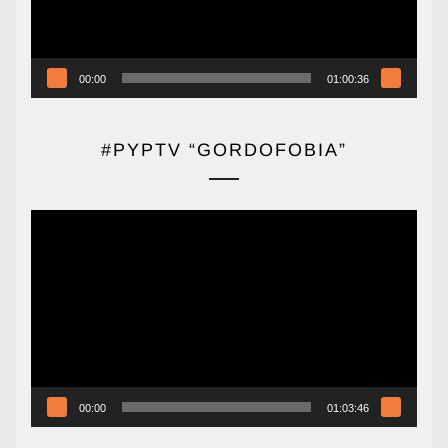
00:00
01:00:36
#PYPTV “GORDOFOBIA”
Reproductor
de
vídeo
00:00
01:03:46