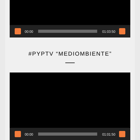
00:00
01:03:50
#PYPTV “MEDIOMBIENTE”
Reproductor
de
vídeo
00:00
01:01:50