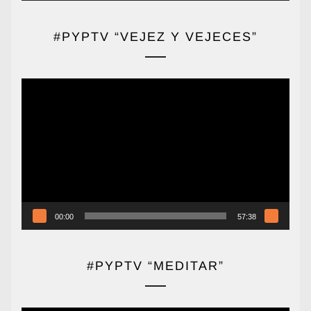
#PYPTV “VEJEZ Y VEJECES”
Reproductor
de
vídeo
00:00
57:38
#PYPTV “MEDITAR”