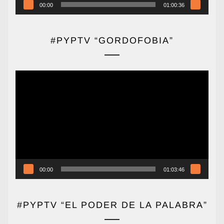
00:00
01:00:36
#PYPTV “GORDOFOBIA”
Reproductor
de
vídeo
00:00
01:03:46
#PYPTV “EL PODER DE LA PALABRA”