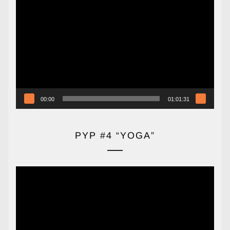
Reproductor
de
vídeo
00:00
01:01:31
PYP #4 “YOGA”
Reproductor
de
vídeo