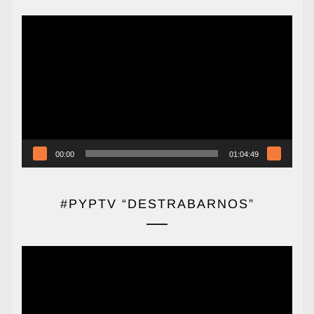
Reproductor
de
vídeo
00:00
01:04:49
#PYPTV “DESTRABARNOS”
Reproductor
de
vídeo