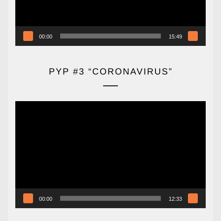
00:00
15:49
PYP #3 “CORONAVIRUS”
Reproductor
de
vídeo
00:00
12:33