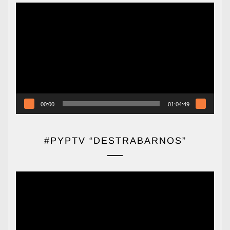
Reproductor
de
vídeo
00:00
01:04:49
#PYPTV “DESTRABARNOS”
Reproductor
de
vídeo