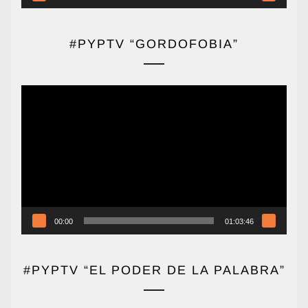
#PYPTV “GORDOFOBIA”
Reproductor
de
vídeo
00:00
01:03:46
#PYPTV “EL PODER DE LA PALABRA”