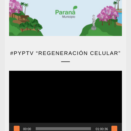
#PYPTV “REGENERACIÓN CELULAR”
Reproductor
de
vídeo
00:00
01:00:36