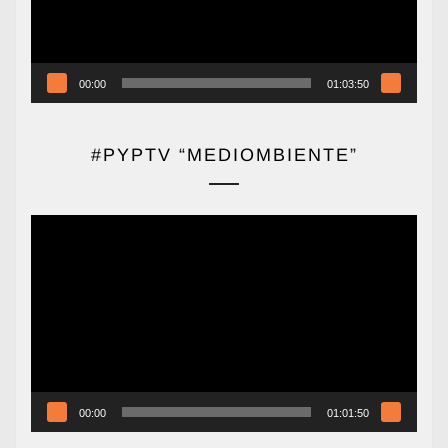
00:00
01:03:50
#PYPTV “MEDIOMBIENTE”
Reproductor
de
vídeo
00:00
01:01:50