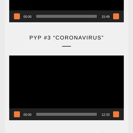
00:00
15:49
PYP #3 “CORONAVIRUS”
Reproductor
de
vídeo
00:00
12:33