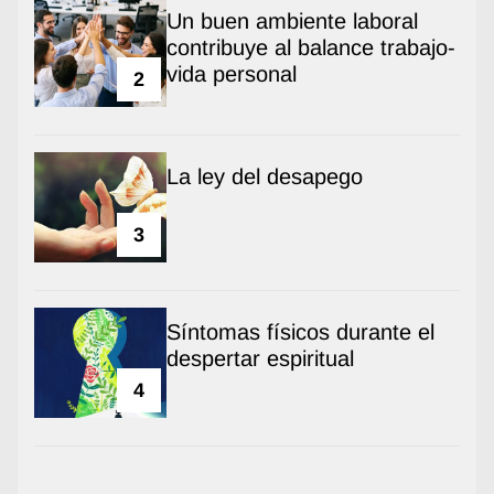
Un buen ambiente laboral
contribuye al balance trabajo-
vida personal
2
La ley del desapego
3
Síntomas físicos durante el
despertar espiritual
4