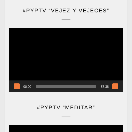
#PYPTV “VEJEZ Y VEJECES”
Reproductor
de
vídeo
00:00
57:38
#PYPTV “MEDITAR”
Reproductor