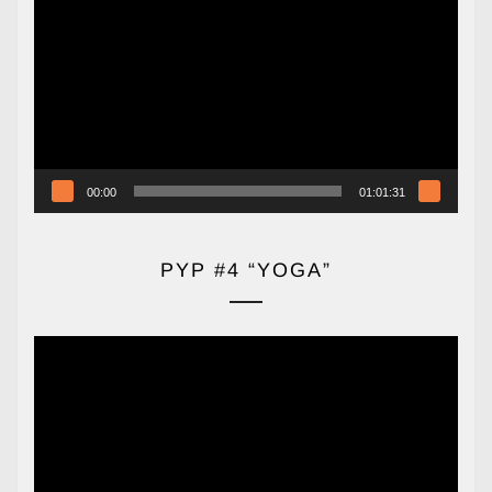
de
vídeo
00:00
01:01:31
PYP #4 “YOGA”
Reproductor
de
vídeo