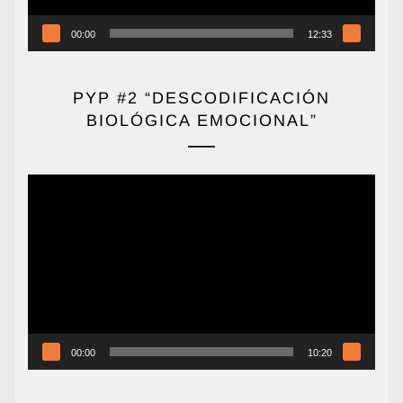
00:00
12:33
PYP #2 “DESCODIFICACIÓN
BIOLÓGICA EMOCIONAL”
Reproductor
de
vídeo
00:00
10:20