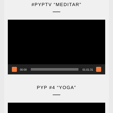
#PYPTV “MEDITAR”
Reproductor
de
vídeo
00:00
01:01:31
PYP #4 “YOGA”
Reproductor
de