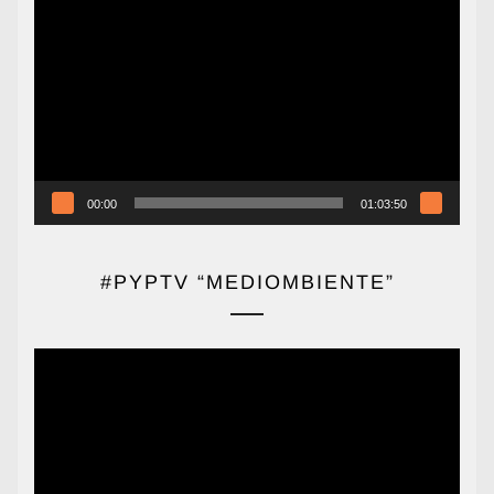
de
vídeo
00:00
01:03:50
#PYPTV “MEDIOMBIENTE”
Reproductor
de
vídeo