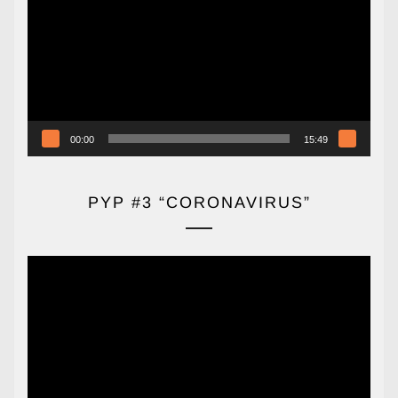
vídeo
00:00
15:49
PYP #3 “CORONAVIRUS”
Reproductor
de
vídeo