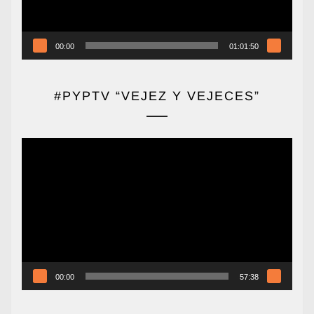
00:00
01:01:50
#PYPTV “VEJEZ Y VEJECES”
Reproductor
de
vídeo
00:00
57:38