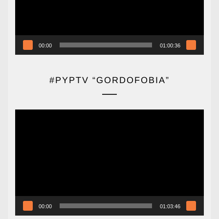
00:00
01:00:36
#PYPTV “GORDOFOBIA”
Reproductor
de
vídeo
00:00
01:03:46