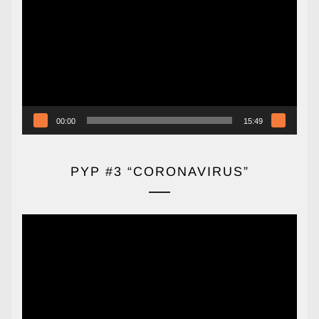
de
vídeo
00:00
15:49
PYP #3 “CORONAVIRUS”
Reproductor
de
vídeo