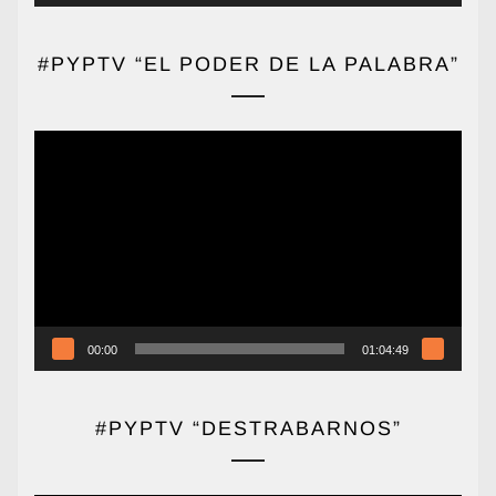
#PYPTV “EL PODER DE LA PALABRA”
Reproductor
de
vídeo
00:00
01:04:49
#PYPTV “DESTRABARNOS”