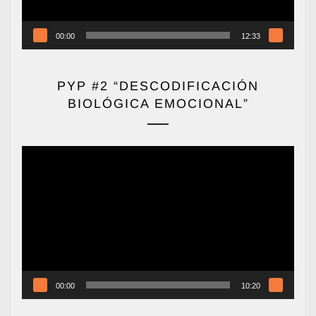
00:00
12:33
PYP #2 “DESCODIFICACIÓN
BIOLÓGICA EMOCIONAL”
Reproductor
de
vídeo
00:00
10:20