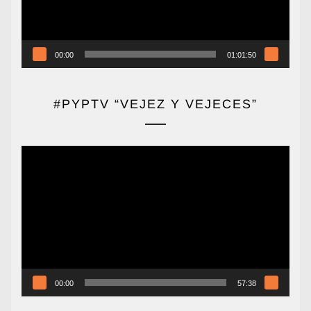
00:00
01:01:50
#PYPTV “VEJEZ Y VEJECES”
Reproductor
de
vídeo
00:00
57:38