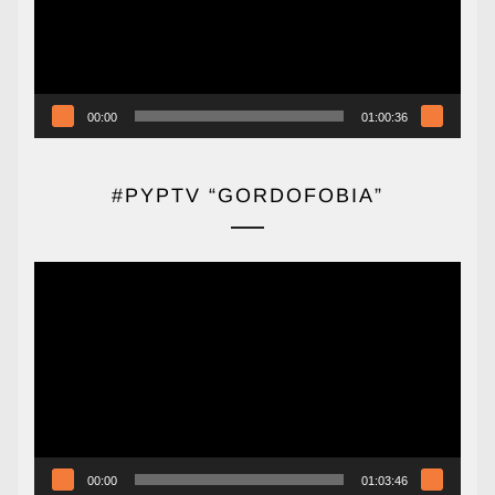
00:00
01:00:36
#PYPTV “GORDOFOBIA”
Reproductor
de
vídeo
00:00
01:03:46