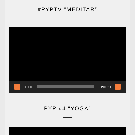
#PYPTV “MEDITAR”
Reproductor
de
vídeo
00:00
01:01:31
PYP #4 “YOGA”
Reproductor