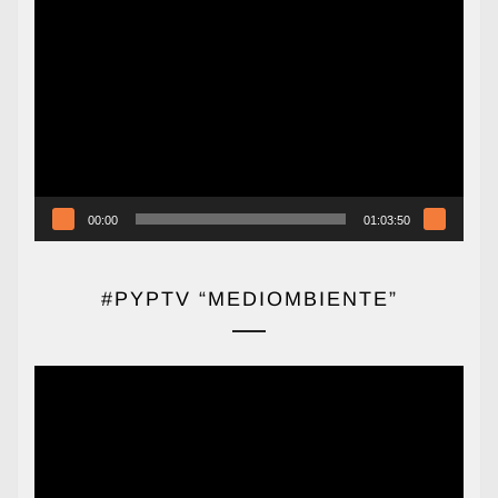
Reproductor
de
vídeo
00:00
01:03:50
#PYPTV “MEDIOMBIENTE”
Reproductor
de
vídeo