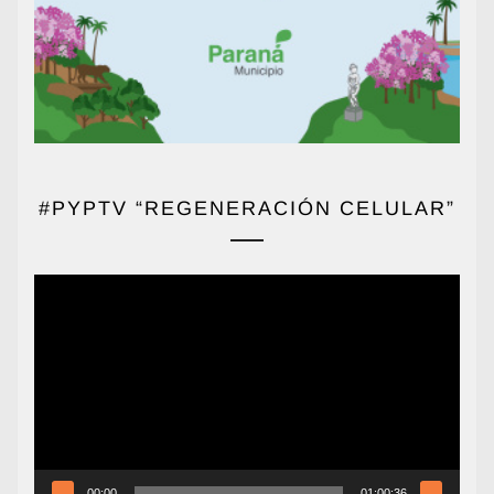
#PYPTV “REGENERACIÓN CELULAR”
Reproductor
de
vídeo
00:00
01:00:36