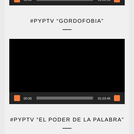
#PYPTV “GORDOFOBIA”
Reproductor
de
vídeo
00:00
01:03:46
#PYPTV “EL PODER DE LA PALABRA”