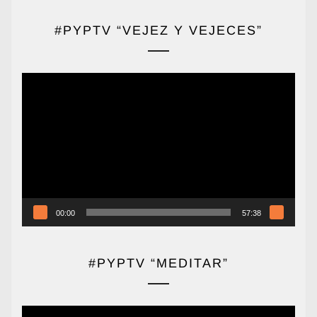
#PYPTV “VEJEZ Y VEJECES”
Reproductor
de
vídeo
00:00
57:38
#PYPTV “MEDITAR”
Reproductor