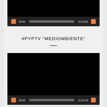
00:00
01:03:50
#PYPTV “MEDIOMBIENTE”
Reproductor
de
vídeo
00:00
01:01:50