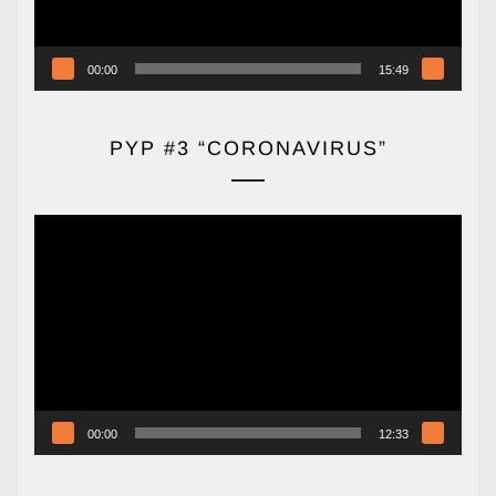
00:00
15:49
PYP #3 “CORONAVIRUS”
Reproductor
de
vídeo
00:00
12:33