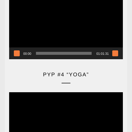
de
vídeo
00:00
01:01:31
PYP #4 “YOGA”
Reproductor
de
vídeo