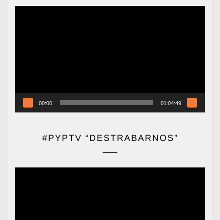
Reproductor
de
vídeo
00:00
01:04:49
#PYPTV “DESTRABARNOS”
Reproductor
de
vídeo