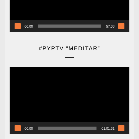
00:00
57:38
#PYPTV “MEDITAR”
Reproductor
de
vídeo
00:00
01:01:31