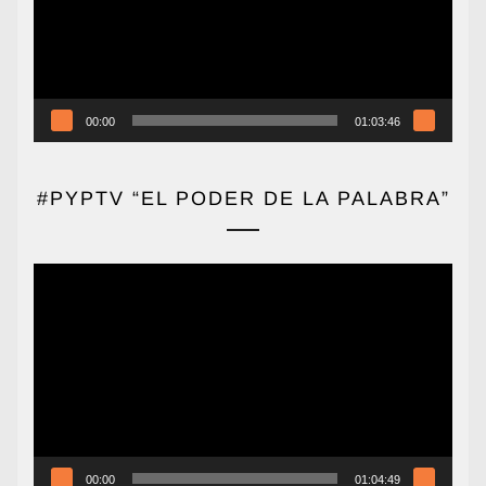
00:00
01:03:46
#PYPTV “EL PODER DE LA PALABRA”
Reproductor
de
vídeo
00:00
01:04:49