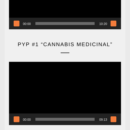
00:00
10:20
PYP #1 “CANNABIS MEDICINAL”
Reproductor
de
vídeo
00:00
09:13