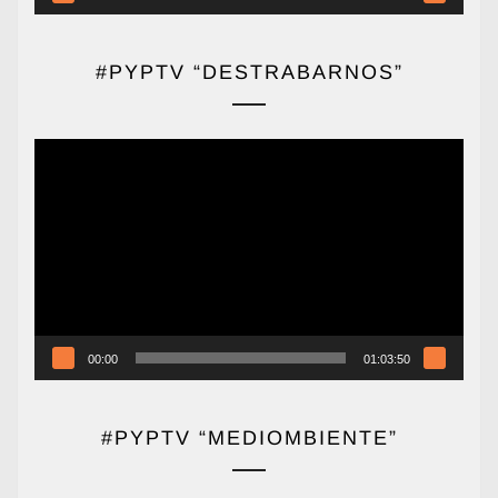
#PYPTV “DESTRABARNOS”
Reproductor
de
vídeo
00:00
01:03:50
#PYPTV “MEDIOMBIENTE”