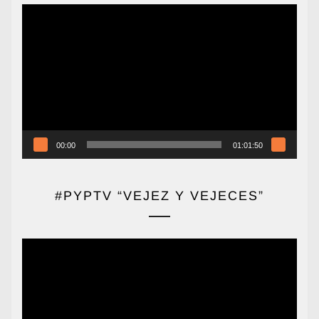
Reproductor
de
vídeo
00:00
01:01:50
#PYPTV “VEJEZ Y VEJECES”
Reproductor
de
vídeo