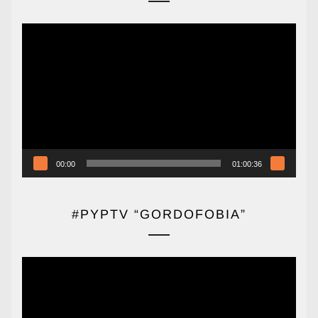
Reproductor
de
vídeo
00:00
01:00:36
#PYPTV “GORDOFOBIA”
Reproductor
de
vídeo