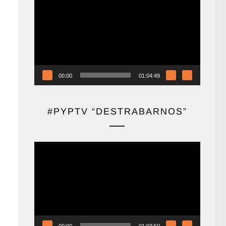
de
vídeo
00:00
01:04:49
#PYPTV “DESTRABARNOS”
Reproductor
de
vídeo
00:00
01:03:50