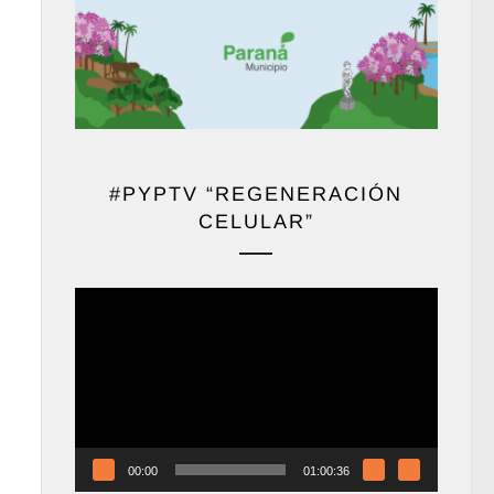
#PYPTV “REGENERACIÓN
CELULAR”
Reproductor
de
vídeo
00:00
01:00:36