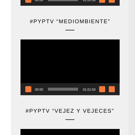
#PYPTV “MEDIOMBIENTE”
Reproductor
de
vídeo
00:00
01:01:50
#PYPTV “VEJEZ Y VEJECES”
Reproductor