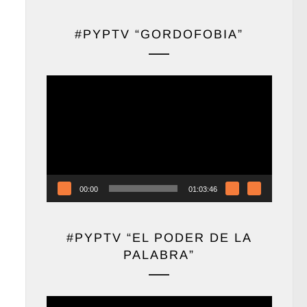
#PYPTV “GORDOFOBIA”
Reproductor
de
vídeo
00:00
01:03:46
#PYPTV “EL PODER DE LA
PALABRA”
Reproductor