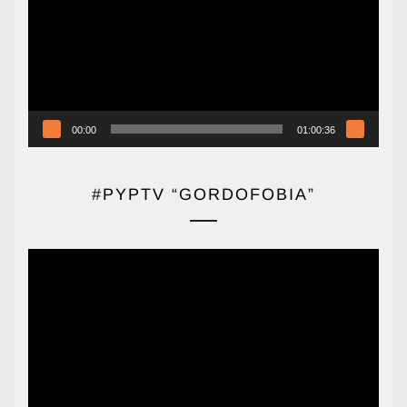
vídeo
00:00
01:00:36
#PYPTV “GORDOFOBIA”
Reproductor
de
vídeo