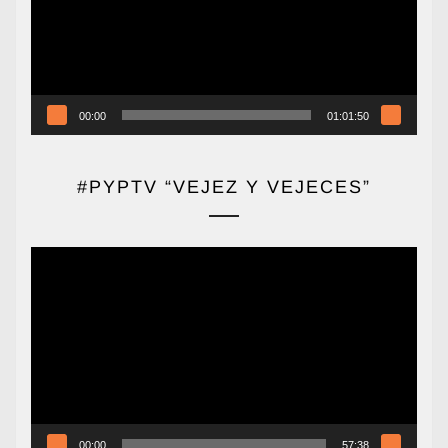
00:00
01:01:50
#PYPTV “VEJEZ Y VEJECES”
Reproductor
de
vídeo
00:00
57:38