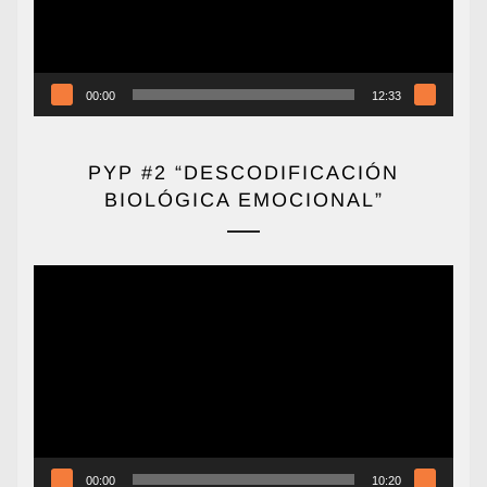
00:00
12:33
PYP #2 “DESCODIFICACIÓN
BIOLÓGICA EMOCIONAL”
Reproductor
de
vídeo
00:00
10:20