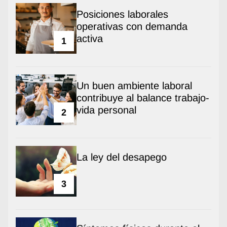
Posiciones laborales
operativas con demanda
activa
1
Un buen ambiente laboral
contribuye al balance trabajo-
vida personal
2
La ley del desapego
3