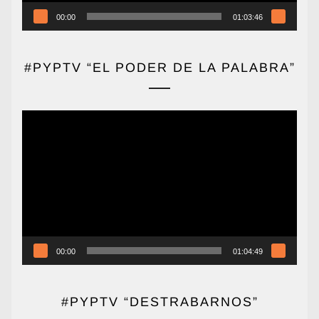
00:00
01:03:46
#PYPTV “EL PODER DE LA PALABRA”
Reproductor
de
vídeo
00:00
01:04:49
#PYPTV “DESTRABARNOS”