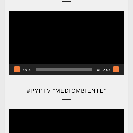
Reproductor
de
vídeo
00:00
01:03:50
#PYPTV “MEDIOMBIENTE”
Reproductor
de
vídeo