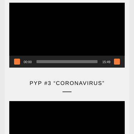
Reproductor
de
vídeo
00:00
15:49
PYP #3 “CORONAVIRUS”
Reproductor
de
vídeo