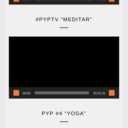
#PYPTV “MEDITAR”
Reproductor
de
vídeo
00:00
01:01:31
PYP #4 “YOGA”