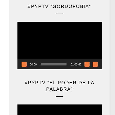
#PYPTV “GORDOFOBIA”
Reproductor
de
vídeo
00:00
01:03:46
#PYPTV “EL PODER DE LA
PALABRA”
Reproductor
de