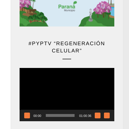
#PYPTV “REGENERACIÓN
CELULAR”
Reproductor
de
vídeo
00:00
01:00:36