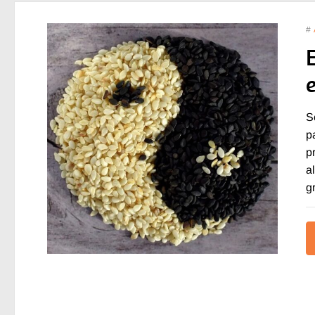
#
E
S
p
p
a
g