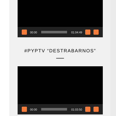
vídeo
00:00
01:04:49
#PYPTV “DESTRABARNOS”
Reproductor
de
vídeo
00:00
01:03:50