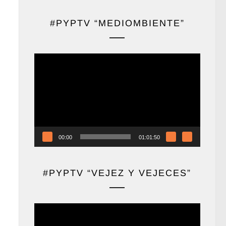
#PYPTV “MEDIOMBIENTE”
Reproductor
de
vídeo
00:00
01:01:50
#PYPTV “VEJEZ Y VEJECES”
Reproductor
de